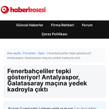
Güncel Haberler
Firma Rehberi
Forum
Çerez Politikası
Ana sayfa
›
Forumlar
›
Spor
›
Fenerbahçeliler tepki gösteriyor!
Antalyaspor, Galatasaray maçına yedek kadroyla çıktı
Fenerbahçeliler tepki
gösteriyor! Antalyaspor,
Galatasaray maçına yedek
kadroyla çıktı
Bu konu 0 yanıt içerir, 1 izleyen vardır ve en son
3 ay önce
admin