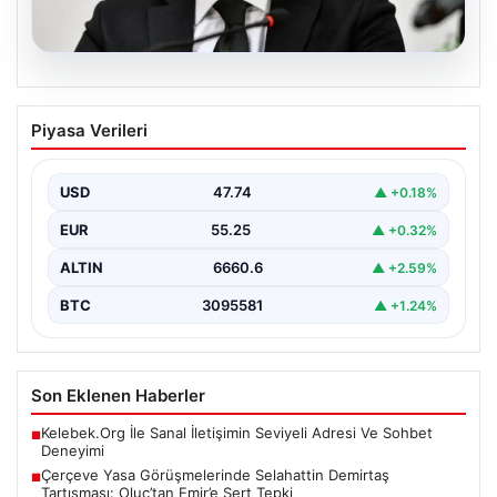
07.08.2026
Çerçeve Yasa Görüşmelerinde
Piyasa Verileri
Selahattin Demirtaş Tartışması:
Oluç’tan Emir’e Sert Tepki
USD
47.74
▲ +0.18%
Çerçeve yasa tasarısının görüşülmesi sırasında DEM
Parti ile YENİ Parti temsilcileri arasında önemli bir…
EUR
55.25
▲ +0.32%
ALTIN
6660.6
▲ +2.59%
BTC
3095581
▲ +1.24%
Son Eklenen Haberler
Kelebek.Org İle Sanal İletişimin Seviyeli Adresi Ve Sohbet
■
Deneyimi
Çerçeve Yasa Görüşmelerinde Selahattin Demirtaş
■
Tartışması: Oluç’tan Emir’e Sert Tepki