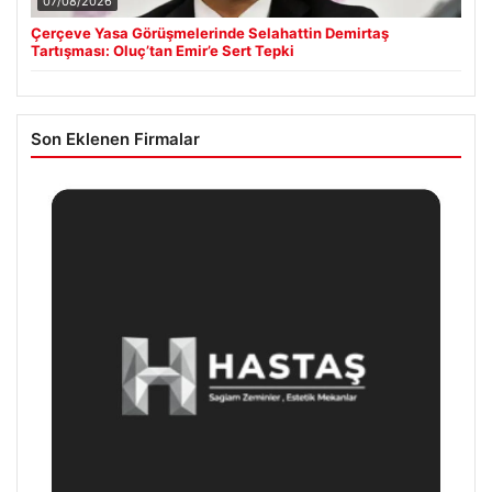
07/08/2026
Çerçeve Yasa Görüşmelerinde Selahattin Demirtaş
Tartışması: Oluç’tan Emir’e Sert Tepki
Son Eklenen Firmalar