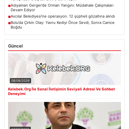
Adıyaman Gerger’de Orman Yangını: Müdahale Çalışmaları
■
Devam Ediyor
Avcılar Belediyesi’ne operasyon. 12 şüpheli gözaltına alındı
■
Bolu’da Çirkin Olay: Yavru Kediyi Önce Sevdi, Sonra Canice
■
Boğdu
Güncel
08/08/2026
Kelebek.Org İle Sanal İletişimin Seviyeli Adresi Ve Sohbet
Deneyimi