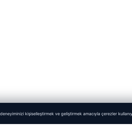
 deneyiminizi kişiselleştirmek ve geliştirmek amacıyla çerezler kullan
lemagrup.com.tr