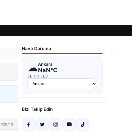
ı
Hava Durumu
☁
Ankara
NaN°C
ŞEHIR SEÇ
Bizi Takip Edin
#26719