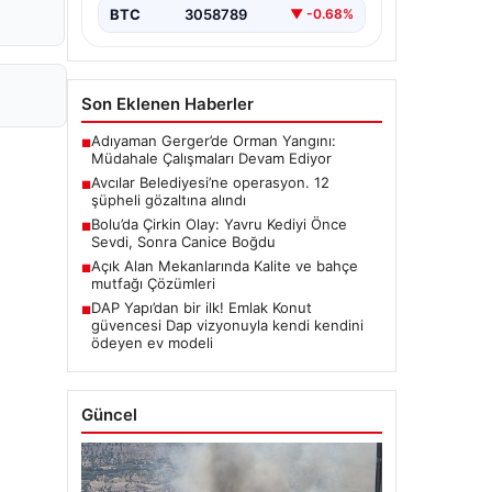
BTC
3058789
▼ -0.68%
Son Eklenen Haberler
Adıyaman Gerger’de Orman Yangını:
■
Müdahale Çalışmaları Devam Ediyor
Avcılar Belediyesi’ne operasyon. 12
■
şüpheli gözaltına alındı
Bolu’da Çirkin Olay: Yavru Kediyi Önce
■
Sevdi, Sonra Canice Boğdu
Açık Alan Mekanlarında Kalite ve bahçe
■
mutfağı Çözümleri
DAP Yapı’dan bir ilk! Emlak Konut
■
güvencesi Dap vizyonuyla kendi kendini
ödeyen ev modeli
Güncel