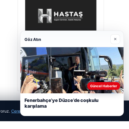
×
Göz Atın
Hastaş Beton
26/05/2026
Güncel Haberler
Fenerbahçe’ye Düzce’de coşkulu
karşılama
ıyoruz.
Çerez Politikamız
Reddet
Kabul Et