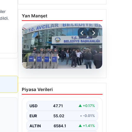
ler
Yan Manşet
ildi.
05.08.2026
Avcılar Belediyesi’ne
Piyasa Verileri
operasyon. 12 şüpheli
gözaltına alındı
USD
47.71
▲ +0.17%
EUR
55.02
• -0.01%
ALTIN
6584.1
▲ +1.41%