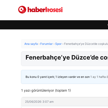
Ana sayfa
›
Forumlar
›
Spor
›
Fenerbahçe’ye Düzce’de coşkulu
Fenerbahçe’ye Düzce’de co
Bu konu 0 yanıt içerir, 1 izleyen vardır ve en son
1 ay 1 hafta 
1 yazı görüntüleniyor (toplam 1)
25/06/2026: 3:07 am