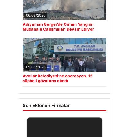
06/08/2026
Adıyaman Gerger’de Orman Yangını:
Müdahale Çalışmaları Devam Ediyor
05/08/2026
Avcılar Belediyesi’ne operasyon. 12
şüpheli gözaltına alındı
Son Eklenen Firmalar