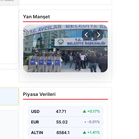
Yan Manşet
05.08.2026
Avcılar Belediyesi’ne
Piyasa Verileri
operasyon. 12 şüpheli
gözaltına alındı
USD
47.71
▲ +0.17%
EUR
55.02
• -0.01%
ALTIN
6584.1
▲ +1.41%