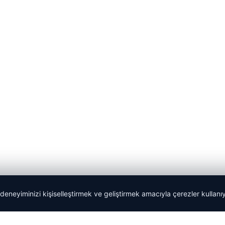
 deneyiminizi kişiselleştirmek ve geliştirmek amacıyla çerezler kullan
lemagrup.com.tr