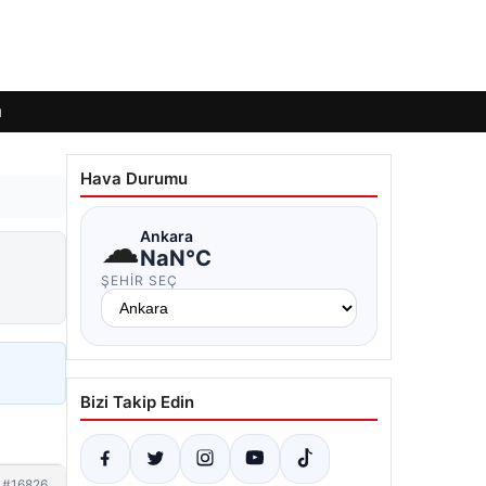
ı
Hava Durumu
☁
Ankara
NaN°C
ŞEHIR SEÇ
Bizi Takip Edin
#16826