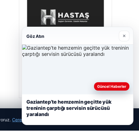
×
Göz Atın
Hastaş Beton
26/05/2026
Güncel Haberler
Gaziantep’te hemzemin geçitte yük
treninin çarptığı servisin sürücüsü
yaralandı
ıyoruz.
Çerez Politikamız
Reddet
Kabul Et