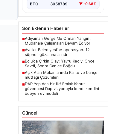
BTC
3058789
▼ -0.68%
Son Eklenen Haberler
Adıyaman Gerger’de Orman Yangını:
■
Müdahale Çalışmaları Devam Ediyor
Avcılar Belediyesi’ne operasyon. 12
■
şüpheli gözaltına alındı
Bolu’da Çirkin Olay: Yavru Kediyi Önce
■
Sevdi, Sonra Canice Boğdu
Açık Alan Mekanlarında Kalite ve bahçe
■
mutfağı Çözümleri
DAP Yapı’dan bir ilk! Emlak Konut
■
güvencesi Dap vizyonuyla kendi kendini
ödeyen ev modeli
Güncel