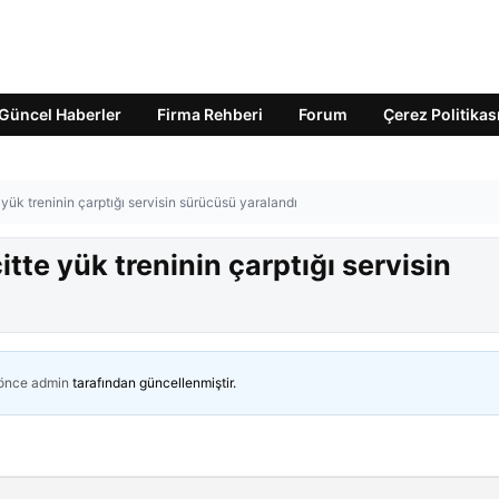
Güncel Haberler
Firma Rehberi
Forum
Çerez Politikas
ük treninin çarptığı servisin sürücüsü yaralandı
te yük treninin çarptığı servisin
 önce
admin
tarafından güncellenmiştir.