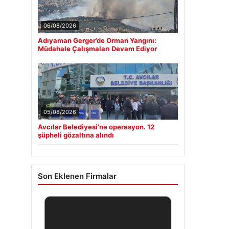
06/08/2026
Adıyaman Gerger’de Orman Yangını:
Müdahale Çalışmaları Devam Ediyor
05/08/2026
Avcılar Belediyesi’ne operasyon. 12
şüpheli gözaltına alındı
Son Eklenen Firmalar