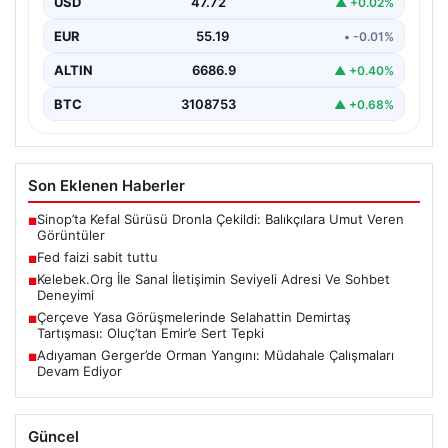
USD
47.72
▲ +0.02%
EUR
55.19
• -0.01%
ALTIN
6686.9
▲ +0.40%
BTC
3108753
▲ +0.68%
Son Eklenen Haberler
Sinop’ta Kefal Sürüsü Dronla Çekildi: Balıkçılara Umut Veren
■
Görüntüler
Fed faizi sabit tuttu
■
Kelebek.Org İle Sanal İletişimin Seviyeli Adresi Ve Sohbet
■
Deneyimi
Çerçeve Yasa Görüşmelerinde Selahattin Demirtaş
■
Tartışması: Oluç’tan Emir’e Sert Tepki
Adıyaman Gerger’de Orman Yangını: Müdahale Çalışmaları
■
Devam Ediyor
Güncel