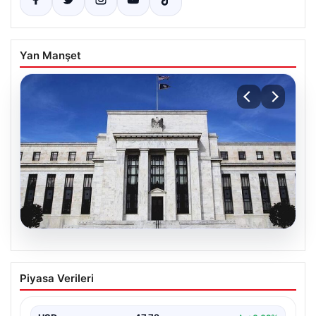
Yan Manşet
08.08.2026
Fed faizi sabit tuttu
Piyasa Verileri
{"title": "ABD Merkez Bankası Faizleri Sabit Tuttu",
"content": "ABD Merkez Bankası, piyasa beklentileri
doğrultusunda…