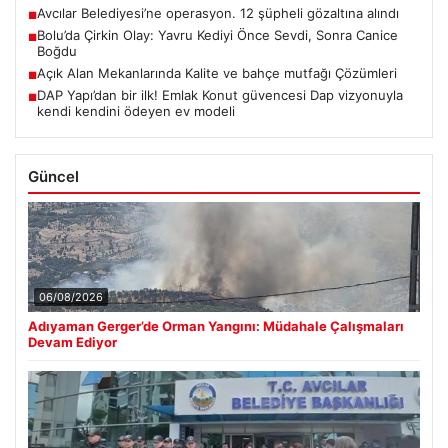
Avcılar Belediyesi’ne operasyon. 12 şüpheli gözaltına alındı
■
Bolu’da Çirkin Olay: Yavru Kediyi Önce Sevdi, Sonra Canice
■
Boğdu
Açık Alan Mekanlarında Kalite ve bahçe mutfağı Çözümleri
■
DAP Yapı’dan bir ilk! Emlak Konut güvencesi Dap vizyonuyla
■
kendi kendini ödeyen ev modeli
Güncel
06/08/2026
Adıyaman Gerger’de Orman Yangını: Müdahale Çalışmaları
Devam Ediyor