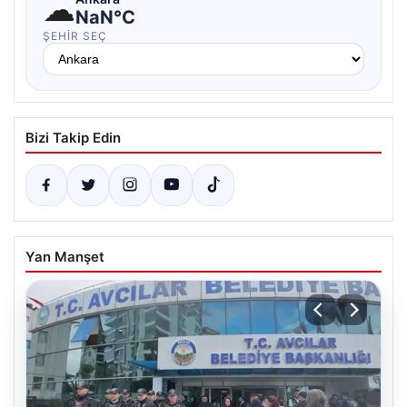
☁
NaN°C
ŞEHIR SEÇ
Bizi Takip Edin
Yan Manşet