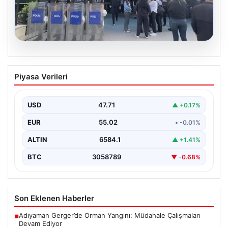
05.08.2026
Avcılar Belediyesi’ne operasyon. 12
Piyasa Verileri
şüpheli gözaltına alındı
USD
47.71
▲ +0.17%
EUR
55.02
• -0.01%
ALTIN
6584.1
▲ +1.41%
BTC
3058789
▼ -0.68%
Son Eklenen Haberler
Adıyaman Gerger’de Orman Yangını: Müdahale Çalışmaları
■
Devam Ediyor