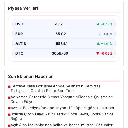
Adıyaman Gerger’de Orman Yangını:
Piyasa Verileri
Müdahale Çalışmaları Devam Ediyor
Adıyaman'ın Gerger ilçesi, orman yangınıyla mücadele
ediyor. Çobanpınar ile Kütüklü köyleri arasında bulunan
USD
47.71
▲ +0.17%
geniş…
EUR
55.02
• -0.01%
ALTIN
6584.1
▲ +1.41%
BTC
3058789
▼ -0.68%
Son Eklenen Haberler
Çerçeve Yasa Görüşmelerinde Selahattin Demirtaş
■
Tartışması: Oluç’tan Emir’e Sert Tepki
Adıyaman Gerger’de Orman Yangını: Müdahale Çalışmaları
■
Devam Ediyor
Avcılar Belediyesi’ne operasyon. 12 şüpheli gözaltına alındı
■
Bolu’da Çirkin Olay: Yavru Kediyi Önce Sevdi, Sonra Canice
■
Boğdu
Açık Alan Mekanlarında Kalite ve bahçe mutfağı Çözümleri
■