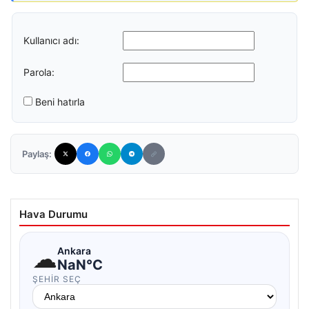
Kullanıcı adı:
Parola:
Beni hatırla
Paylaş:
Hava Durumu
☁
Ankara
NaN°C
ŞEHIR SEÇ