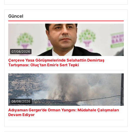
Güncel
07/08/2026
Çerçeve Yasa Görüşmelerinde Selahattin Demirtaş
Tartışması: Oluç’tan Emir’e Sert Tepki
06/08/2026
Adıyaman Gerger’de Orman Yangını: Müdahale Çalışmaları
Devam Ediyor