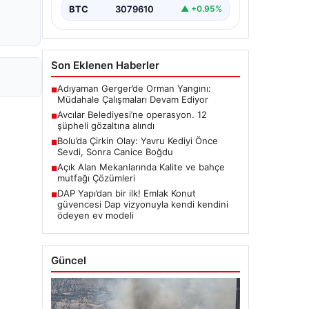
BTC
3079610
▲ +0.95%
Son Eklenen Haberler
Adıyaman Gerger’de Orman Yangını:
■
Müdahale Çalışmaları Devam Ediyor
Avcılar Belediyesi’ne operasyon. 12
■
şüpheli gözaltına alındı
Bolu’da Çirkin Olay: Yavru Kediyi Önce
■
Sevdi, Sonra Canice Boğdu
Açık Alan Mekanlarında Kalite ve bahçe
■
mutfağı Çözümleri
DAP Yapı’dan bir ilk! Emlak Konut
■
güvencesi Dap vizyonuyla kendi kendini
ödeyen ev modeli
Güncel