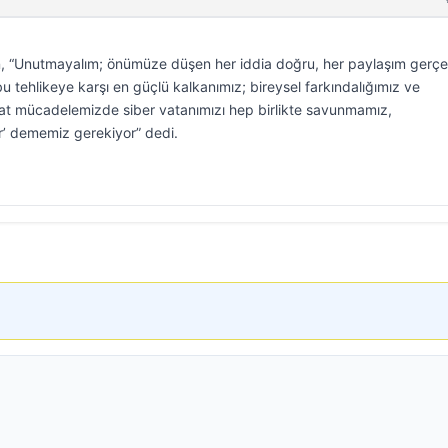
an, “Unutmayalım; önümüze düşen her iddia doğru, her paylaşım gerç
 bu tehlikeye karşı en güçlü kalkanımız; bireysel farkındalığımız ve
kat mücadelemizde siber vatanımızı hep birlikte savunmamız,
r’ dememiz gerekiyor” dedi.