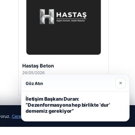
Hastaş Beton
26/05/2026
×
Göz Atın
İletişim Başkanı Duran:
“Dezenformasyona hep birlikte ‘dur’
dememiz gerekiyor”
ıyoruz.
Çerez Politikamız
Reddet
Kabul Et