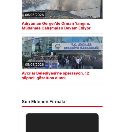
06/08/2026
Adıyaman Gerger’de Orman Yangını:
Müdahale Çalışmaları Devam Ediyor
05/08/2026
Avcılar Belediyesi’ne operasyon. 12
şüpheli gözaltına alındı
Son Eklenen Firmalar