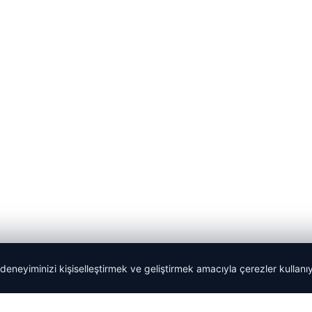
 deneyiminizi kişiselleştirmek ve geliştirmek amacıyla çerezler kullan
lemagrup.com.tr