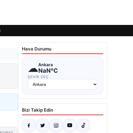
ı
Hava Durumu
☁
Ankara
NaN°C
ŞEHIR SEÇ
Bizi Takip Edin
#24644