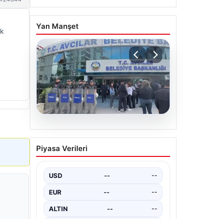
Yan Manşet
ek
05.08.2026
Avcılar Belediyesi’ne
Piyasa Verileri
operasyon. 12 şüpheli
gözaltına alındı
USD
--
--
EUR
--
--
ALTIN
--
--