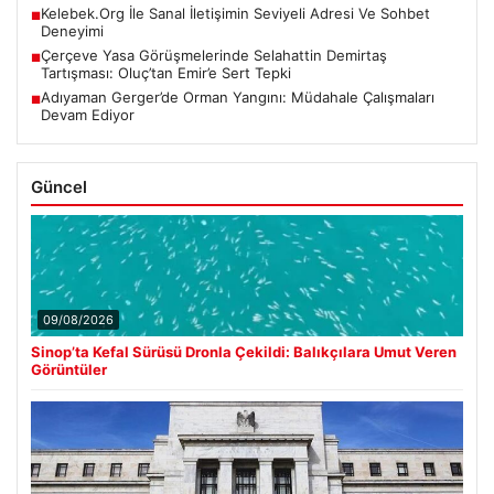
Kelebek.Org İle Sanal İletişimin Seviyeli Adresi Ve Sohbet
■
Deneyimi
Çerçeve Yasa Görüşmelerinde Selahattin Demirtaş
■
Tartışması: Oluç’tan Emir’e Sert Tepki
Adıyaman Gerger’de Orman Yangını: Müdahale Çalışmaları
■
Devam Ediyor
Güncel
09/08/2026
Sinop’ta Kefal Sürüsü Dronla Çekildi: Balıkçılara Umut Veren
Görüntüler