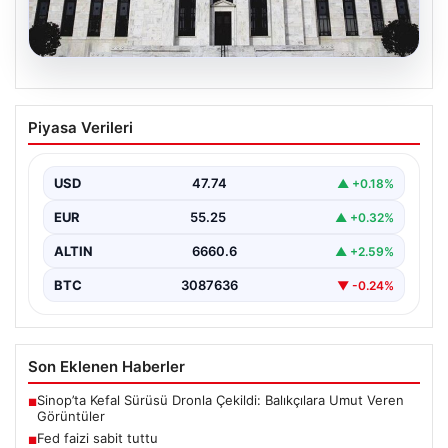
08.08.2026
Fed faizi sabit tuttu
Piyasa Verileri
{"title": "ABD Merkez Bankası Faizleri Sabit Tuttu",
"content": "ABD Merkez Bankası, piyasa beklentileri
doğrultusunda…
USD
47.74
▲ +0.18%
EUR
55.25
▲ +0.32%
ALTIN
6660.6
▲ +2.59%
BTC
3087636
▼ -0.24%
Son Eklenen Haberler
Sinop’ta Kefal Sürüsü Dronla Çekildi: Balıkçılara Umut Veren
■
Görüntüler
Fed faizi sabit tuttu
■