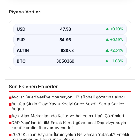
Bolu’da Çirkin Olay: Yavru Kediyi Önce
Piyasa Verileri
Sevdi, Sonra Canice Boğdu
Bolu ilinde yaşanan üzücü olay, şehrin sakinlerini
derinden sarstı. Beşkavaklar Mahallesi Melis Sokak'ta
USD
47.58
▲ +0.10%
meydana…
EUR
54.96
▲ +0.19%
ALTIN
6387.8
▲ +2.51%
BTC
3050369
▲ +1.03%
Son Eklenen Haberler
Avcılar Belediyesi’ne operasyon. 12 şüpheli gözaltına alındı
■
Bolu’da Çirkin Olay: Yavru Kediyi Önce Sevdi, Sonra Canice
■
Boğdu
Açık Alan Mekanlarında Kalite ve bahçe mutfağı Çözümleri
■
DAP Yapı’dan bir ilk! Emlak Konut güvencesi Dap vizyonuyla
■
kendi kendini ödeyen ev modeli
2026 Kurban Bayramı İkramiyeleri Ne Zaman Yatacak? Emekli
■
İkramiyelerine Dair Güncel Bilgiler