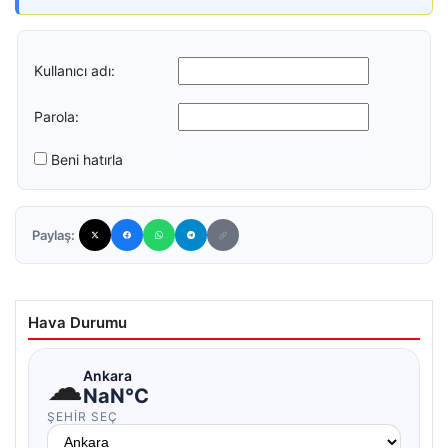
Kullanıcı adı:
Parola:
Beni hatırla
Paylaş:
Hava Durumu
☁
Ankara
NaN°C
ŞEHIR SEÇ