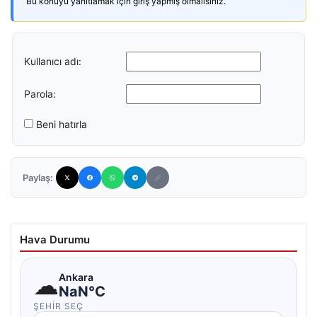
Bu konuyu yanıtlamak için giriş yapmış olmalısınız.
Kullanıcı adı:
Parola:
Beni hatırla
Paylaş:
Hava Durumu
☁
Ankara
NaN°C
ŞEHIR SEÇ