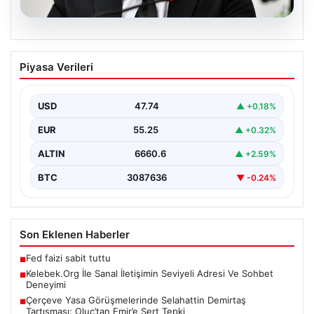
07.08.2026
Çerçeve Yasa Görüşmelerinde
Piyasa Verileri
Selahattin Demirtaş Tartışması:
Oluç’tan Emir’e Sert Tepki
USD
47.74
▲ +0.18%
Çerçeve yasa tasarısının görüşülmesi sırasında DEM
Parti ile YENİ Parti temsilcileri arasında önemli bir…
EUR
55.25
▲ +0.32%
ALTIN
6660.6
▲ +2.59%
BTC
3087636
▼ -0.24%
Son Eklenen Haberler
Fed faizi sabit tuttu
■
Kelebek.Org İle Sanal İletişimin Seviyeli Adresi Ve Sohbet
■
Deneyimi
Çerçeve Yasa Görüşmelerinde Selahattin Demirtaş
■
Tartışması: Oluç’tan Emir’e Sert Tepki