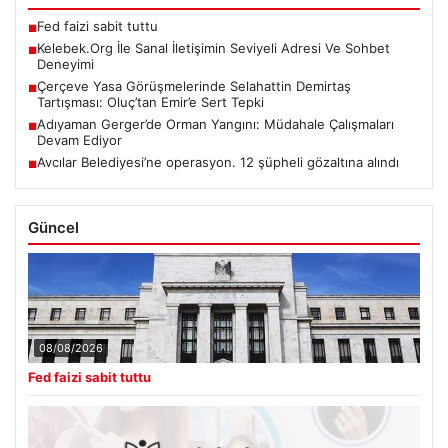
Fed faizi sabit tuttu
■
Kelebek.Org İle Sanal İletişimin Seviyeli Adresi Ve Sohbet
■
Deneyimi
Çerçeve Yasa Görüşmelerinde Selahattin Demirtaş
■
Tartışması: Oluç’tan Emir’e Sert Tepki
Adıyaman Gerger’de Orman Yangını: Müdahale Çalışmaları
■
Devam Ediyor
Avcılar Belediyesi’ne operasyon. 12 şüpheli gözaltına alındı
■
Güncel
08/08/2026
Fed faizi sabit tuttu