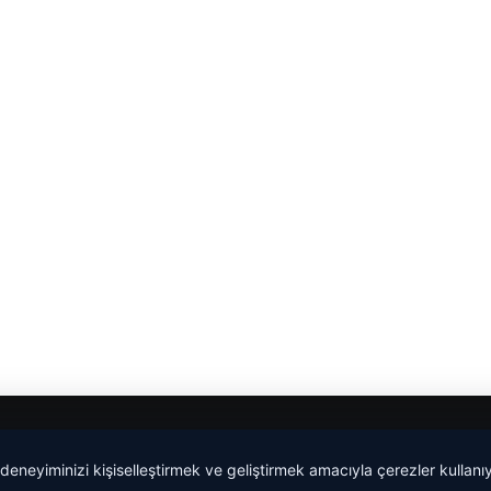
lemagrup.com.tr
 deneyiminizi kişiselleştirmek ve geliştirmek amacıyla çerezler kullan