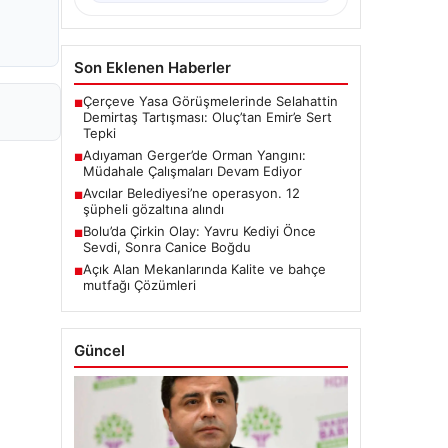
Son Eklenen Haberler
Çerçeve Yasa Görüşmelerinde Selahattin
■
Demirtaş Tartışması: Oluç’tan Emir’e Sert
Tepki
Adıyaman Gerger’de Orman Yangını:
■
Müdahale Çalışmaları Devam Ediyor
Avcılar Belediyesi’ne operasyon. 12
■
şüpheli gözaltına alındı
Bolu’da Çirkin Olay: Yavru Kediyi Önce
■
Sevdi, Sonra Canice Boğdu
Açık Alan Mekanlarında Kalite ve bahçe
■
mutfağı Çözümleri
Güncel