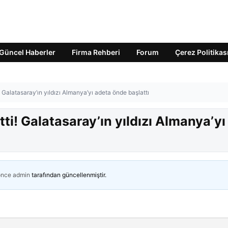
Güncel Haberler
Firma Rehberi
Forum
Çerez Politikas
 Galatasaray’ın yıldızı Almanya’yı adeta önde başlattı
ti! Galatasaray’ın yıldızı Almanya’yı
önce
admin
tarafından güncellenmiştir.