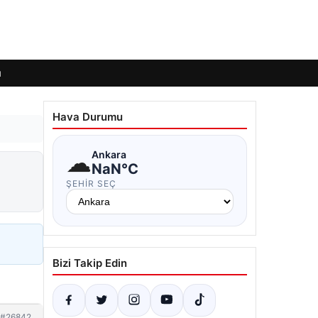
ı
Hava Durumu
☁
Ankara
NaN°C
ŞEHIR SEÇ
Bizi Takip Edin
#26842