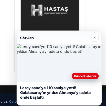
×
Göz Atın
Hastaş Beton
26/05/2026
Güncel Haberler
Leroy sane’ye 110 saniye yetti!
Galatasaray’ın yıldızı Almanya’yı adeta
önde başlattı
ıyoruz.
Çerez Politikamız
Reddet
Kabul Et