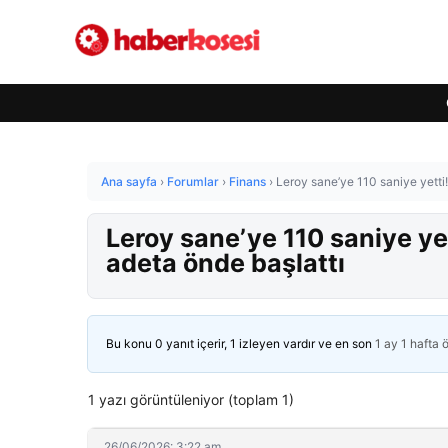
Ana sayfa
›
Forumlar
›
Finans
›
Leroy sane’ye 110 saniye yetti!
Leroy sane’ye 110 saniye yet
adeta önde başlattı
Bu konu 0 yanıt içerir, 1 izleyen vardır ve en son
1 ay 1 hafta 
1 yazı görüntüleniyor (toplam 1)
26/06/2026: 3:22 am