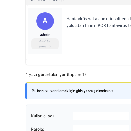
Hantavirüs vakalarının tespit edil
A
yolcudan birinin PCR hantavirüs test
admin
Anahtar
yönetici
1 yazı görüntüleniyor (toplam 1)
Bu konuyu yanıtlamak için giriş yapmış olmalısınız.
Kullanıcı adı:
Parola: