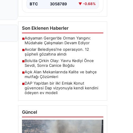
BTC
3058789
▼ -0.68%
Son Eklenen Haberler
Adıyaman Gerger’de Orman Yangını:
■
Müdahale Çalışmaları Devam Ediyor
Avcılar Belediyesi’ne operasyon. 12
■
şüpheli gözaltına alındı
Bolu’da Çirkin Olay: Yavru Kediyi Önce
■
Sevdi, Sonra Canice Boğdu
Açık Alan Mekanlarında Kalite ve bahçe
■
mutfağı Çözümleri
DAP Yapı’dan bir ilk! Emlak Konut
■
güvencesi Dap vizyonuyla kendi kendini
ödeyen ev modeli
Güncel