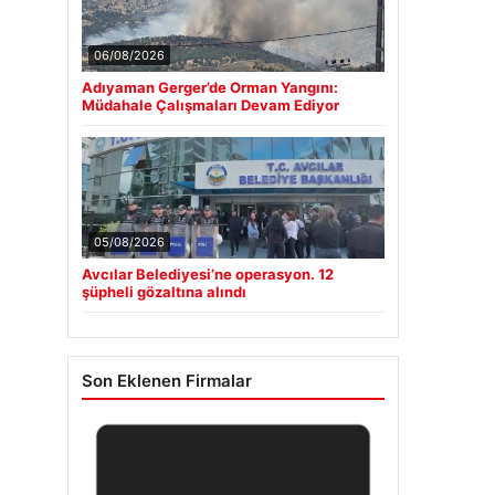
06/08/2026
Adıyaman Gerger’de Orman Yangını:
Müdahale Çalışmaları Devam Ediyor
05/08/2026
Avcılar Belediyesi’ne operasyon. 12
şüpheli gözaltına alındı
Son Eklenen Firmalar