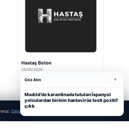
Hastaş Beton
26/05/2026
×
Göz Atın
Madrid’de karantinada tutulan İspanyol
yolculardan birinin hantavirüs testi pozitif
çıktı
ıyoruz.
Çerez Politikamız
Reddet
Kabul Et