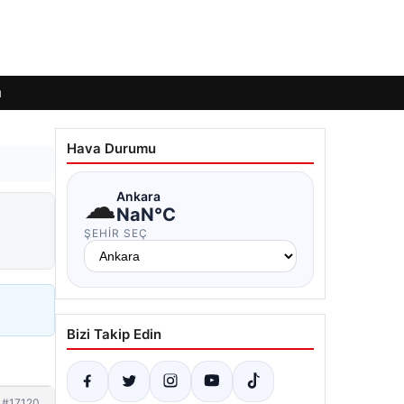
ı
Hava Durumu
☁
Ankara
NaN°C
ŞEHIR SEÇ
Bizi Takip Edin
#17120