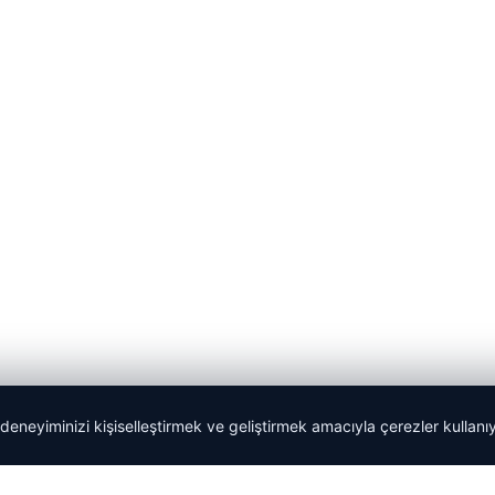
 deneyiminizi kişiselleştirmek ve geliştirmek amacıyla çerezler kullan
lemagrup.com.tr