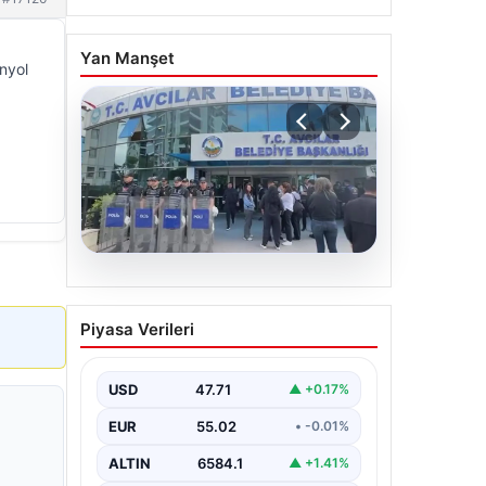
Yan Manşet
anyol
05.08.2026
Avcılar Belediyesi’ne
Piyasa Verileri
operasyon. 12 şüpheli
gözaltına alındı
USD
47.71
▲ +0.17%
EUR
55.02
• -0.01%
ALTIN
6584.1
▲ +1.41%