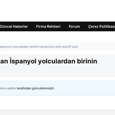
Güncel Haberler
Firma Rehberi
Forum
Çerez Politikas
panyol yolculardan birinin hantavirüs testi pozitif çıktı
an İspanyol yolculardan birinin
 önce
admin
tarafından güncellenmiştir.