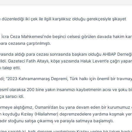
zenlediği iki çek ile ilgili karşılıksız olduğu gerekçesiyle şikayet
4. İcra Ceza Mahkemesi’nde beşinci celsesi görülen davada hakim kar
para cezasına çarptırılmıştı.
avasında aldığı para cezası sonrasında başkanı olduğu AHBAP Derneği
ldi. Gazeteci Fatih Altaylı, köşe yazısında Haluk Levent’e çağrı yapa
 talep etti.
eydi; ”2023 Kahramanmaraş Depremi, Türk halkı için önemli bir travmay
resmî olaraksa 200 bine yakın insanımızı kaybetmenin acısı ve şoku bi
 sarsıcı idi.
görmeye alıştığımız, Osmanlı’dan bu yana devam eden bir kurumumuz 
ün koyduğu Kızılay (Hilaliahmer) depremzedelere yardıma koşmak yer
çadır stoğunu satışa çıkarmış ve parayla satmaya başlamıştı.
ne sarsıldı ki, halk deprem yardımlarını Kızılay yerine bir takım başka 