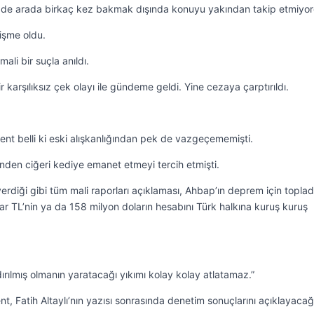
n de arada birkaç kez bakmak dışında konuyu yakından takip etmiyo
işme oldu.
ali bir suçla anıldı.
 karşılıksız çek olayı ile gündeme geldi. Yine cezaya çarptırıldı.
ent belli ki eski alışkanlığından pek de vazgeçememişti.
ğinden ciğeri kediye emanet etmeyi tercih etmişti.
rdiği gibi tüm mali raporları açıklaması, Ahbap’ın deprem için toplad
ar TL’nin ya da 158 milyon doların hesabını Türk halkına kuruş kuruş
rılmış olmanın yaratacağı yıkımı kolay kolay atlatamaz.”
, Fatih Altaylı’nın yazısı sonrasında denetim sonuçlarını açıklayacağ