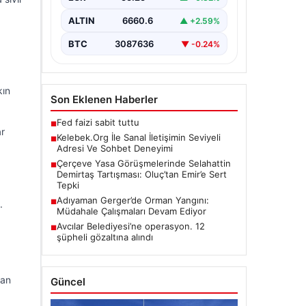
pek…
ALTIN
6660.6
▲ +2.59%
BTC
3087636
▼ -0.24%
kın
Son Eklenen Haberler
Fed faizi sabit tuttu
■
ar
Kelebek.Org İle Sanal İletişimin Seviyeli
■
Adresi Ve Sohbet Deneyimi
Çerçeve Yasa Görüşmelerinde Selahattin
■
Demirtaş Tartışması: Oluç’tan Emir’e Sert
Tepki
Adıyaman Gerger’de Orman Yangını:
■
.
Müdahale Çalışmaları Devam Ediyor
Avcılar Belediyesi’ne operasyon. 12
■
şüpheli gözaltına alındı
tan
Güncel