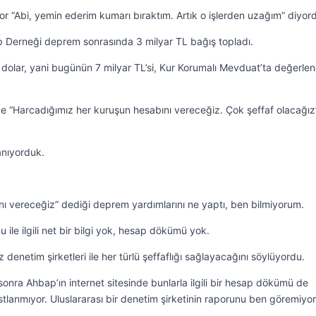
or “Abi, yemin ederim kumarı bıraktım. Artık o işlerden uzağım” diyor
 Derneği deprem sonrasında 3 milyar TL bağış topladı.
 dolar, yani bugünün 7 milyar TL’si, Kur Korumalı Mevduat’ta değerlen
e “Harcadığımız her kuruşun hesabını vereceğiz. Çok şeffaf olacağız
anıyorduk.
ı vereceğiz” dediği deprem yardımlarını ne yaptı, ben bilmiyorum.
 ile ilgili net bir bilgi yok, hesap dökümü yok.
netim şirketleri ile her türlü şeffaflığı sağlayacağını söylüyordu.
onra Ahbap’ın internet sitesinde bunlarla ilgili bir hesap dökümü de
stlanmıyor. Uluslararası bir denetim şirketinin raporunu ben göremiyo