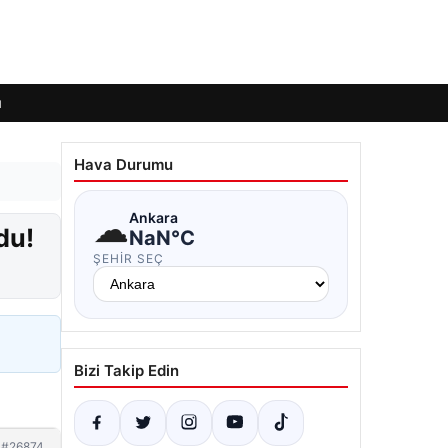
ı
Hava Durumu
☁
Ankara
du!
NaN°C
ŞEHIR SEÇ
Bizi Takip Edin
#26874