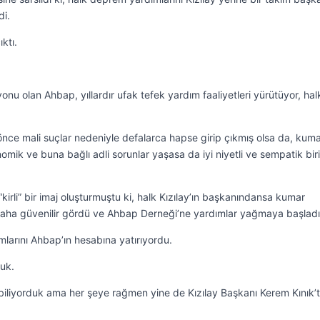
di.
ktı.
onu olan Ahbap, yıllardır ufak tefek yardım faaliyetleri yürütüyor, hal
ce mali suçlar nedeniyle defalarca hapse girip çıkmış olsa da, kum
omik ve buna bağlı adli sorunlar yaşasa da iyi niyetli ve sempatik biri
 “kirli” bir imaj oluşturmuştu ki, halk Kızılay’ın başkanındansa kumar
 daha güvenilir gördü ve Ahbap Derneği’ne yardımlar yağmaya başladı
arını Ahbap’ın hesabına yatırıyordu.
uk.
ı biliyorduk ama her şeye rağmen yine de Kızılay Başkanı Kerem Kınık’