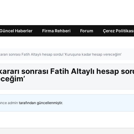
Güncel Haberler
Firma Rehberi
Forum
Çerez Politikas
arı sonrası Fatih Altaylı hesap sordu! ‘Kuruşuna kadar hesap vereceğim’
rarı sonrası Fatih Altaylı hesap sor
eceğim’
 önce
admin
tarafından güncellenmiştir.