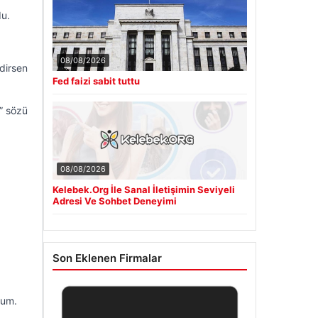
du.
08/08/2026
dirsen
Fed faizi sabit tuttu
” sözü
08/08/2026
Kelebek.Org İle Sanal İletişimin Seviyeli
Adresi Ve Sohbet Deneyimi
Son Eklenen Firmalar
rum.