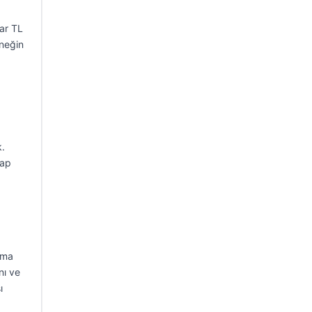
ar TL
rneğin
k.
sap
uma
nı ve
ı