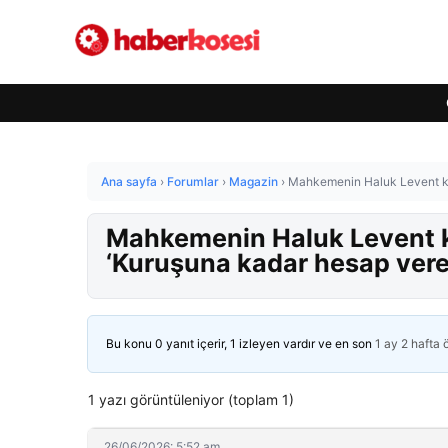
Ana sayfa
›
Forumlar
›
Magazin
›
Mahkemenin Haluk Levent kar
Mahkemenin Haluk Levent ka
‘Kuruşuna kadar hesap ver
Bu konu 0 yanıt içerir, 1 izleyen vardır ve en son
1 ay 2 hafta
1 yazı görüntüleniyor (toplam 1)
26/06/2026: 5:52 am