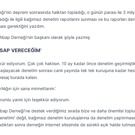
i’nin deprem sonrasında halktan topladığı, o günün parası ile 3 mily
dığı ile ilgili bağımsız denetim raporlarını sunması ve bu raporları de
ması gerektiğini yazdım.
 Ahbap Derneği’nin başkanı olarak şöyle yazmış:
SAP VERECEĞİM’
kür ediyorum. Çok çok haklısın. 10 ay kadar önce denetim geçirmişti
başlayacak denetim sonrası canlı yayında tek tek kuruşuna kadar he
esaj burada kalsın.
ılığın için sana minnettarım.’
rumlu yanıtı için teşekkür ediyorum.
bap Derneği’ne destek verdiğimiz sırada bize ve daha önemlisi topl
netimi’ değil, bağımsız denetim kuruluşlarına da denetim yaptırması
adıktan sonra derneğin internet sitesinde de sürekli açık halde tutmas