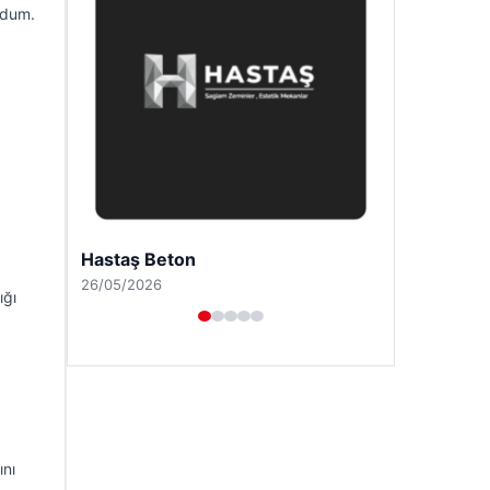
rdum.
Enes Kaplan Avukatlık Bürosu
28/04/2026
ığı
ını