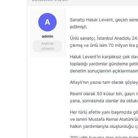
Sanatçı Haluk Levent, geçen sene dü
A
edilmişti.
admin
Ünlü sanatçı, İstanbul Anadolu 2
Anahtar
çıkmış ve ünlü isim 70 milyon lira 
yönetici
Haluk Levent’in karşılıksız çek d
topladığı yardımlar gündeme getiri
denetim sonuçlarının açıklanmasını
Altaylı’nın yazısı tam olarak şöyl
Resmî olarak 50 küsur bin, gayrı 
yana, sonrasında olanlar da oldukça
Her türlü afette yanı başımızda 
ve ismini Mustafa Kemal Atatürk’
halkın yardımlarıyla oluşturduğu 
200 yıllık kuruma olan güven öylesi