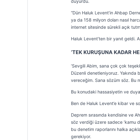
duyurdu.
“Dün Haluk Levent’in Ahbap Derneğ
ya da 158 milyon doları nasıl harca
internet sitesinde sürekli açık tut
Haluk Levent’ten bir yanıt geldi.
‘TEK KURUŞUNA KADAR HE
‘Sevgili Abim, sana çok çok teşek
Düzenli denetleniyoruz. Yakında 
vereceğim. Sana sözüm söz. Bu m
Bu konudaki hassasiyetin ve duyarl
Ben de Haluk Levent’e kibar ve so
Deprem sırasında kendisine ve Ah
söz verdiği üzere sadece ‘kamu de
bu denetim raporlarını halka açıkl
gerekiyor.