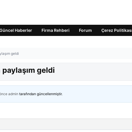
Güncel Haberler
Firma Rehberi
Forum
Çerez Politikas
ylaşım geldi
 paylaşım geldi
 önce
admin
tarafından güncellenmiştir.