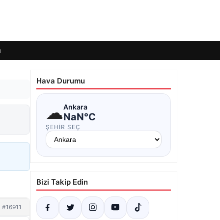
ı
Hava Durumu
☁
Ankara
NaN°C
ŞEHIR SEÇ
Bizi Takip Edin
#16911