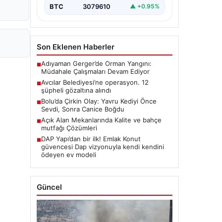
BTC
3079610
▲ +0.95%
Son Eklenen Haberler
Adıyaman Gerger’de Orman Yangını:
■
Müdahale Çalışmaları Devam Ediyor
Avcılar Belediyesi’ne operasyon. 12
■
şüpheli gözaltına alındı
Bolu’da Çirkin Olay: Yavru Kediyi Önce
■
Sevdi, Sonra Canice Boğdu
Açık Alan Mekanlarında Kalite ve bahçe
■
mutfağı Çözümleri
DAP Yapı’dan bir ilk! Emlak Konut
■
güvencesi Dap vizyonuyla kendi kendini
ödeyen ev modeli
Güncel