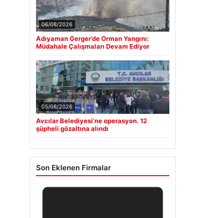
06/08/2026
Adıyaman Gerger’de Orman Yangını:
Müdahale Çalışmaları Devam Ediyor
05/08/2026
Avcılar Belediyesi’ne operasyon. 12
şüpheli gözaltına alındı
Son Eklenen Firmalar