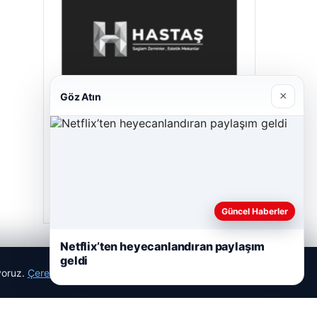
×
Göz Atın
Hastaş Beton
26/05/2026
Güncel Haberler
Netflix’ten heyecanlandıran paylaşım
geldi
ıyoruz.
Çerez Politikamız
Reddet
Kabul Et