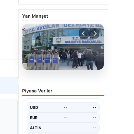
Yan Manşet
05.08.2026
Avcılar Belediyesi’ne
Piyasa Verileri
operasyon. 12 şüpheli
gözaltına alındı
USD
--
--
EUR
--
--
ALTIN
--
--