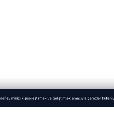
 deneyiminizi kişiselleştirmek ve geliştirmek amacıyla çerezler kullan
lemagrup.com.tr