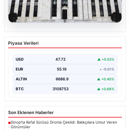
08.08.2026
Fed faizi sabit tuttu
Piyasa Verileri
{"title": "ABD Merkez Bankası Faizleri Sabit Tuttu",
"content": "ABD Merkez Bankası, piyasa beklentileri
doğrultusunda…
USD
47.72
▲ +0.02%
EUR
55.19
• -0.01%
ALTIN
6686.9
▲ +0.40%
BTC
3108753
▲ +0.68%
Son Eklenen Haberler
Sinop’ta Kefal Sürüsü Dronla Çekildi: Balıkçılara Umut Veren
■
Görüntüler