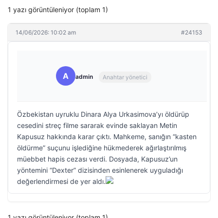
1 yazı görüntüleniyor (toplam 1)
14/06/2026: 10:02 am
#24153
A
admin
Anahtar yönetici
Özbekistan uyruklu Dinara Alya Urkasimova’yı öldürüp
cesedini streç filme sararak evinde saklayan Metin
Kapusuz hakkında karar çıktı. Mahkeme, sanığın “kasten
öldürme” suçunu işlediğine hükmederek ağırlaştırılmış
müebbet hapis cezası verdi. Dosyada, Kapusuz’un
yöntemini “Dexter” dizisinden esinlenerek uyguladığı
değerlendirmesi de yer aldı.
1 yazı görüntüleniyor (toplam 1)