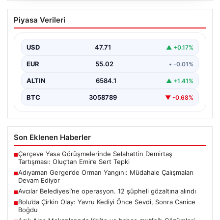
Adıyaman Gerger’de Orman Yangını:
Piyasa Verileri
Müdahale Çalışmaları Devam Ediyor
Adıyaman'ın Gerger ilçesi, orman yangınıyla mücadele
ediyor. Çobanpınar ile Kütüklü köyleri arasında bulunan
USD
47.71
▲ +0.17%
geniş…
EUR
55.02
• -0.01%
ALTIN
6584.1
▲ +1.41%
BTC
3058789
▼ -0.68%
Son Eklenen Haberler
Çerçeve Yasa Görüşmelerinde Selahattin Demirtaş
■
Tartışması: Oluç’tan Emir’e Sert Tepki
Adıyaman Gerger’de Orman Yangını: Müdahale Çalışmaları
■
Devam Ediyor
Avcılar Belediyesi’ne operasyon. 12 şüpheli gözaltına alındı
■
Bolu’da Çirkin Olay: Yavru Kediyi Önce Sevdi, Sonra Canice
■
Boğdu