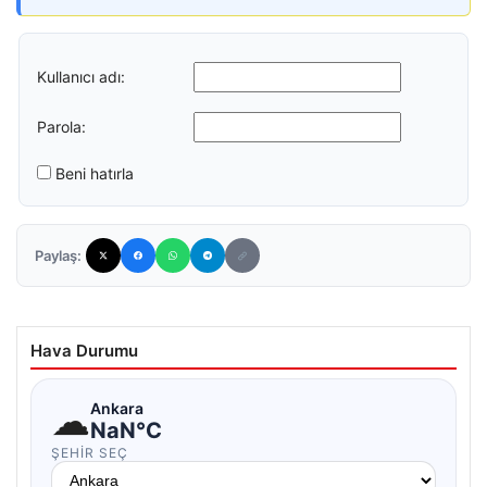
Kullanıcı adı:
Parola:
Beni hatırla
Paylaş:
Hava Durumu
☁
Ankara
NaN°C
ŞEHIR SEÇ