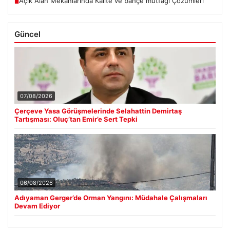
Açık Alan Mekanlarında Kalite ve bahçe mutfağı Çözümleri
■
Güncel
07/08/2026
Çerçeve Yasa Görüşmelerinde Selahattin Demirtaş
Tartışması: Oluç’tan Emir’e Sert Tepki
06/08/2026
Adıyaman Gerger’de Orman Yangını: Müdahale Çalışmaları
Devam Ediyor