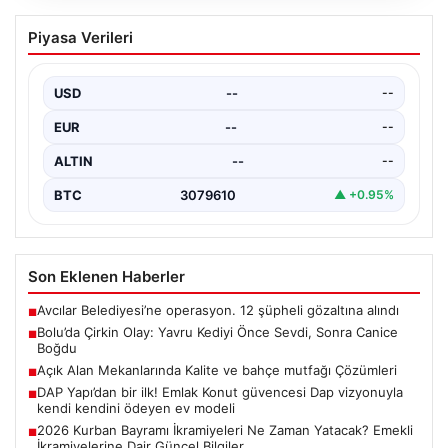
Bolu’da Çirkin Olay: Yavru Kediyi Önce
Piyasa Verileri
Sevdi, Sonra Canice Boğdu
Bolu ilinde yaşanan üzücü olay, şehrin sakinlerini
derinden sarstı. Beşkavaklar Mahallesi Melis Sokak'ta
USD
--
--
meydana…
EUR
--
--
ALTIN
--
--
BTC
3079610
▲ +0.95%
Son Eklenen Haberler
Avcılar Belediyesi’ne operasyon. 12 şüpheli gözaltına alındı
■
Bolu’da Çirkin Olay: Yavru Kediyi Önce Sevdi, Sonra Canice
■
Boğdu
Açık Alan Mekanlarında Kalite ve bahçe mutfağı Çözümleri
■
DAP Yapı’dan bir ilk! Emlak Konut güvencesi Dap vizyonuyla
■
kendi kendini ödeyen ev modeli
2026 Kurban Bayramı İkramiyeleri Ne Zaman Yatacak? Emekli
■
İkramiyelerine Dair Güncel Bilgiler