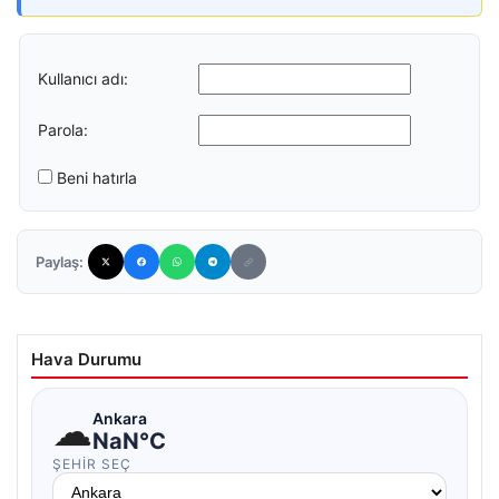
Kullanıcı adı:
Parola:
Beni hatırla
Paylaş:
Hava Durumu
☁
Ankara
NaN°C
ŞEHIR SEÇ