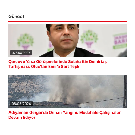
Güncel
07/08/2026
Çerçeve Yasa Görüşmelerinde Selahattin Demirtaş
Tartışması: Oluç’tan Emir’e Sert Tepki
06/08/2026
Adıyaman Gerger’de Orman Yangını: Müdahale Çalışmaları
Devam Ediyor