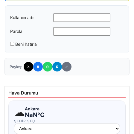
Kullanıcı adı:
Parola:
Beni hatırla
Paylaş:
Hava Durumu
☁
Ankara
NaN°C
ŞEHIR SEÇ