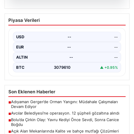
05.08.2026
Avcılar Belediyesi’ne operasyon. 12
Piyasa Verileri
şüpheli gözaltına alındı
USD
--
--
EUR
--
--
ALTIN
--
--
BTC
3079610
▲ +0.95%
Son Eklenen Haberler
Adıyaman Gerger’de Orman Yangını: Müdahale Çalışmaları
■
Devam Ediyor
Avcılar Belediyesi’ne operasyon. 12 şüpheli gözaltına alındı
■
Bolu’da Çirkin Olay: Yavru Kediyi Önce Sevdi, Sonra Canice
■
Boğdu
Açık Alan Mekanlarında Kalite ve bahçe mutfağı Çözümleri
■