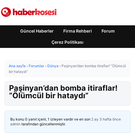
Güncel Haberler
Firma Rehberi
Forum
Çerez Politikası
Ana sayfa
›
Forumlar
›
Dünya
›
Paşinyan’dan bomba itiraflar! “Ölümcül
bir hataydı”
Paşinyan’dan bomba itiraflar!
“Ölümcül bir hataydı”
Bu konu 0 yanıt içerir, 1 izleyen vardır ve en son
2 ay 3 hafta önce
admin
tarafından güncellenmiştir.