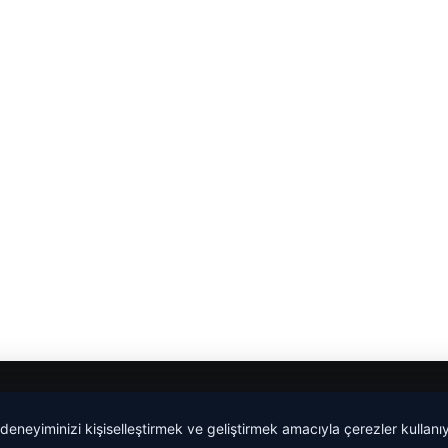
lemagrup.com.tr
 deneyiminizi kişiselleştirmek ve geliştirmek amacıyla çerezler kullan