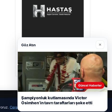
×
Göz Atın
Hastaş Beton
26/05/2026
Güncel Haberler
Şampiyonluk kutlamasında Victor
Osimhen’in tavrı taraftarları şoke etti
ıyoruz.
Çerez Politikamız
Reddet
Kabul Et