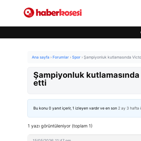
Ana sayfa
›
Forumlar
›
Spor
›
Şampiyonluk kutlamasında Victor O
Şampiyonluk kutlamasında Vi
etti
Bu konu 0 yanıt içerir, 1 izleyen vardır ve en son
2 ay 3 hafta
1 yazı görüntüleniyor (toplam 1)
15/05/2026: 11:47 pm