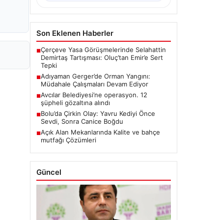
Son Eklenen Haberler
Çerçeve Yasa Görüşmelerinde Selahattin
■
Demirtaş Tartışması: Oluç’tan Emir’e Sert
Tepki
Adıyaman Gerger’de Orman Yangını:
■
Müdahale Çalışmaları Devam Ediyor
Avcılar Belediyesi’ne operasyon. 12
■
şüpheli gözaltına alındı
Bolu’da Çirkin Olay: Yavru Kediyi Önce
■
Sevdi, Sonra Canice Boğdu
Açık Alan Mekanlarında Kalite ve bahçe
■
mutfağı Çözümleri
Güncel