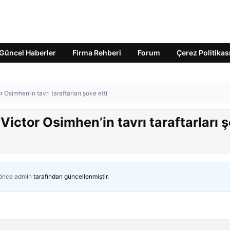
Güncel Haberler
Firma Rehberi
Forum
Çerez Politikas
simhen’in tavrı taraftarları şoke etti
ctor Osimhen’in tavrı taraftarları 
 önce
admin
tarafından güncellenmiştir.