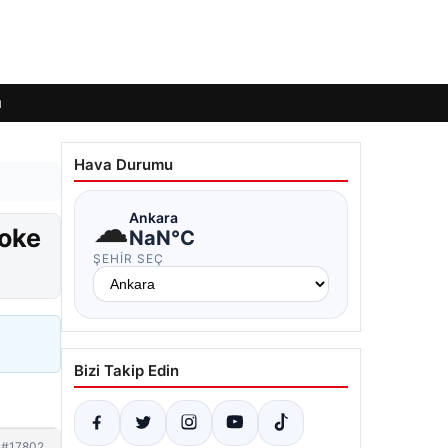
ı
Hava Durumu
☁
Ankara
şoke
NaN°C
ŞEHIR SEÇ
Bizi Takip Edin
#17802