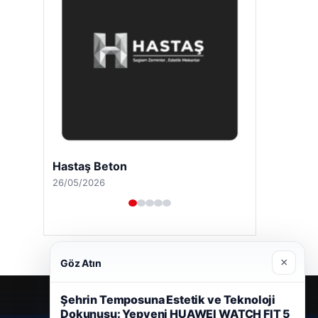
Enes Kaplan Avukatlık Bürosu
28/04/2026
×
Göz Atın
Şehrin Temposuna Estetik ve Teknoloji
Dokunuşu: Yepyeni HUAWEI WATCH FIT 5