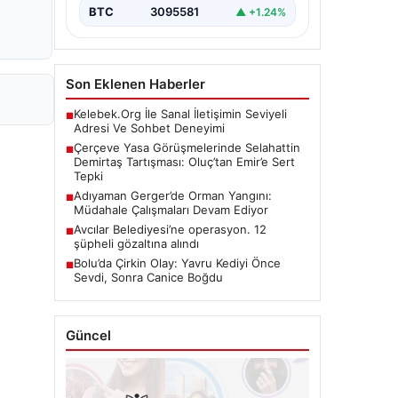
önemli bir…
BTC
3095581
▲ +1.24%
Son Eklenen Haberler
Kelebek.Org İle Sanal İletişimin Seviyeli
■
Adresi Ve Sohbet Deneyimi
Çerçeve Yasa Görüşmelerinde Selahattin
■
Demirtaş Tartışması: Oluç’tan Emir’e Sert
Tepki
Adıyaman Gerger’de Orman Yangını:
■
Müdahale Çalışmaları Devam Ediyor
Avcılar Belediyesi’ne operasyon. 12
■
şüpheli gözaltına alındı
Bolu’da Çirkin Olay: Yavru Kediyi Önce
■
Sevdi, Sonra Canice Boğdu
Güncel