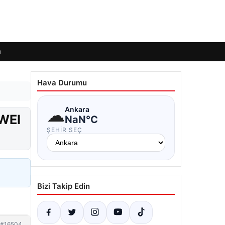
ı
Hava Durumu
☁
Ankara
AWEI
NaN°C
ŞEHIR SEÇ
Bizi Takip Edin
#16504