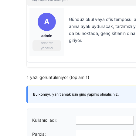
Gündüz okul veya ofis temposu, a
A
anına ayak uyduracak, tarzımızı ya
da bu noktada, genç kitlenin di
admin
giriyor.
Anahtar
yönetici
1 yazı görüntüleniyor (toplam 1)
Bu konuyu yanıtlamak için giriş yapmış olmalısınız.
Kullanıcı adı:
Parola: