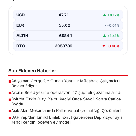
şüpheli gözaltına alındı
USD
47.71
▲ +0.17%
EUR
55.02
• -0.01%
ALTIN
6584.1
▲ +1.41%
BTC
3058789
▼ -0.68%
Son Eklenen Haberler
Adıyaman Gerger’de Orman Yangını: Müdahale Çalışmaları
■
Devam Ediyor
Avcılar Belediyesi’ne operasyon. 12 şüpheli gözaltına alındı
■
Bolu’da Çirkin Olay: Yavru Kediyi Önce Sevdi, Sonra Canice
■
Boğdu
Açık Alan Mekanlarında Kalite ve bahçe mutfağı Çözümleri
■
DAP Yapı’dan bir ilk! Emlak Konut güvencesi Dap vizyonuyla
■
kendi kendini ödeyen ev modeli