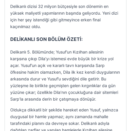
Delikanlı dizisi 32 milyon bütçesiyle son dönemin en
yüksek maliyetli yapımlarının başında geliyordu. Yeni dizi
için her şey istendiği gibi gitmeyince erken final
kaçınılmaz oldu.
DELİKANLI SON BÖLÜM ÖZETİ:
Delikanlı 5. Bölümünde; Yusuf’un Kızılhan ailesinin
karşısına çıkıp Dila’yı istemesi evde büyük bir krize yol
açar. Yusuf’un açık ve kararlı tavrı karşısında Sarp
öfkesine hakim olamazken, Dila ilk kez kendi duygularının
arkasında durur ve Yusuf’u sevdiğini dile getirir. Bu
yüzleşme ile birlikte geçmişten gelen kırgınlıklar da gün
yüzüne çıkar; özellikle Dila’nın çocukluğuna dair sitemleri
Sarp’la arasında derin bir çatışmaya dönüşür.
Oldukça dikkatli bir şekilde hareket eden Yusuf, yalnızca
duygusal bir hamle yapmaz; aynı zamanda mahalle
tarafındaki planını da devreye sokar. Delikanlı adıyla
dağıtılan zarflar ve yapılan hamlelerle Kızılhan ailesine