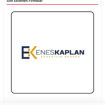
05/08/2026
Avcılar Belediyesi’ne operasyon. 12 şüpheli gözaltına alındı
05/08/2026
Bolu’da Çirkin Olay: Yavru Kediyi Önce Sevdi, Sonra Canice
Boğdu
Son Eklenen Firmalar