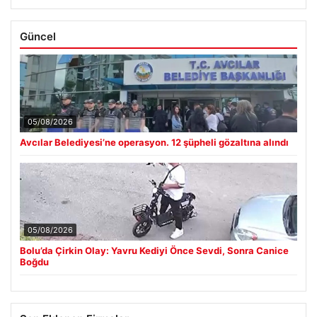
ALTIN
--
--
BTC
3079610
▲ +0.95%
Son Eklenen Haberler
Avcılar Belediyesi’ne operasyon. 12 şüpheli gözaltına alındı
■
Bolu’da Çirkin Olay: Yavru Kediyi Önce Sevdi, Sonra Canice
■
Boğdu
Açık Alan Mekanlarında Kalite ve bahçe mutfağı Çözümleri
■
DAP Yapı’dan bir ilk! Emlak Konut güvencesi Dap vizyonuyla
■
kendi kendini ödeyen ev modeli
2026 Kurban Bayramı İkramiyeleri Ne Zaman Yatacak? Emekli
■
İkramiyelerine Dair Güncel Bilgiler
Güncel