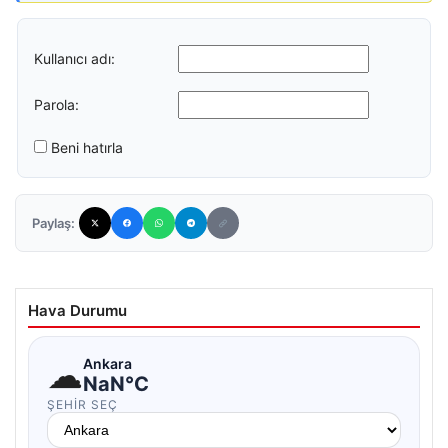
Kullanıcı adı:
Parola:
Beni hatırla
Paylaş:
Hava Durumu
☁
Ankara
NaN°C
ŞEHIR SEÇ