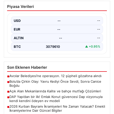
04.08.2026
Açık Alan Mekanlarında Kalite ve bahçe
Piyasa Verileri
mutfağı Çözümleri
Belli ki dış mekan yaşam alanları, villaların en önemli
alanlarından biri durumuna ulaşmıştır. Bahçeyle…
USD
--
--
EUR
--
--