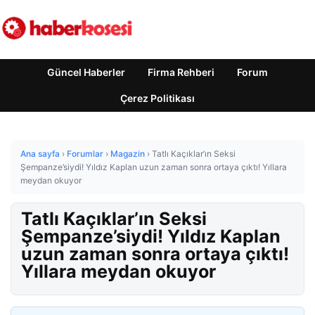
Güncel Haberler
Firma Rehberi
Forum
Çerez Politikası
Ana sayfa
›
Forumlar
›
Magazin
›
Tatlı Kaçıklar’ın Seksi
Şempanze’siydi! Yıldız Kaplan uzun zaman sonra ortaya çıktı! Yıllara
meydan okuyor
Tatlı Kaçıklar’ın Seksi
Şempanze’siydi! Yıldız Kaplan
uzun zaman sonra ortaya çıktı!
Yıllara meydan okuyor