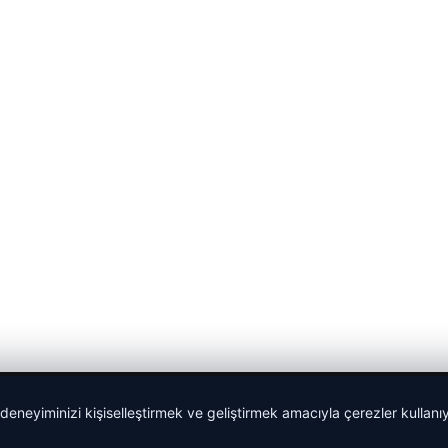
 deneyiminizi kişiselleştirmek ve geliştirmek amacıyla çerezler kullan
lemagrup.com.tr