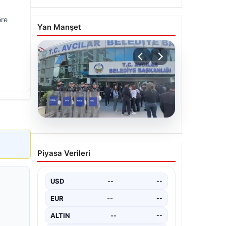
öre
Yan Manşet
05.08.2026
Avcılar Belediyesi’ne
Piyasa Verileri
operasyon. 12 şüpheli
gözaltına alındı
USD
--
--
EUR
--
--
ALTIN
--
--