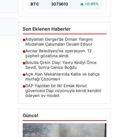
BTC
3079610
▲ +0.95%
Son Eklenen Haberler
Adıyaman Gerger’de Orman Yangını:
■
Müdahale Çalışmaları Devam Ediyor
Avcılar Belediyesi’ne operasyon. 12
■
şüpheli gözaltına alındı
Bolu’da Çirkin Olay: Yavru Kediyi Önce
■
Sevdi, Sonra Canice Boğdu
Açık Alan Mekanlarında Kalite ve bahçe
■
mutfağı Çözümleri
DAP Yapı’dan bir ilk! Emlak Konut
■
güvencesi Dap vizyonuyla kendi kendini
ödeyen ev modeli
Güncel