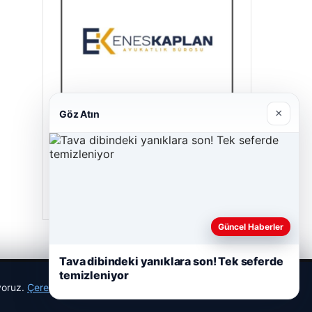
×
Göz Atın
Enes Kaplan Avukatlık Bürosu
28/04/2026
Güncel Haberler
Tava dibindeki yanıklara son! Tek seferde
temizleniyor
ıyoruz.
Çerez Politikamız
Reddet
Kabul Et