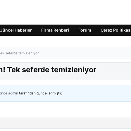
Güncel Haberler
Firma Rehberi
Forum
Çerez Politikas
Tek seferde temizleniyor
n! Tek seferde temizleniyor
 önce
admin
tarafından güncellenmiştir.