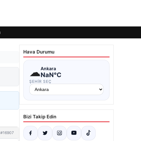
ı
Hava Durumu
☁
Ankara
NaN°C
ŞEHIR SEÇ
Bizi Takip Edin
#16907