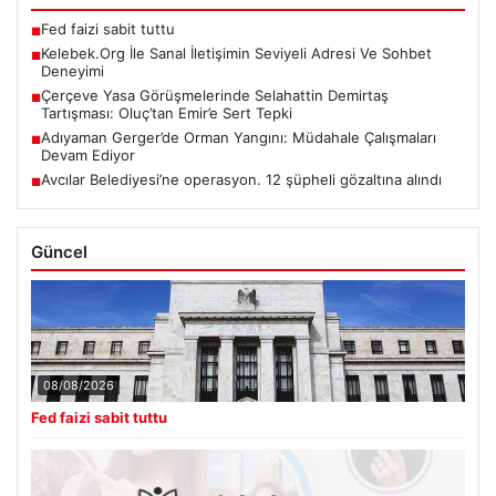
Fed faizi sabit tuttu
■
Kelebek.Org İle Sanal İletişimin Seviyeli Adresi Ve Sohbet
■
Deneyimi
Çerçeve Yasa Görüşmelerinde Selahattin Demirtaş
■
Tartışması: Oluç’tan Emir’e Sert Tepki
Adıyaman Gerger’de Orman Yangını: Müdahale Çalışmaları
■
Devam Ediyor
Avcılar Belediyesi’ne operasyon. 12 şüpheli gözaltına alındı
■
Güncel
08/08/2026
Fed faizi sabit tuttu