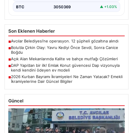
BTC
3050369
▲ +1.03%
Son Eklenen Haberler
Avcılar Belediyesi’ne operasyon. 12 şüpheli gözaltına alındı
■
Bolu’da Çirkin Olay: Yavru Kediyi Önce Sevdi, Sonra Canice
■
Boğdu
Açık Alan Mekanlarında Kalite ve bahçe mutfağı Çözümleri
■
DAP Yapı’dan bir ilk! Emlak Konut güvencesi Dap vizyonuyla
■
kendi kendini ödeyen ev modeli
2026 Kurban Bayramı İkramiyeleri Ne Zaman Yatacak? Emekli
■
İkramiyelerine Dair Güncel Bilgiler
Güncel