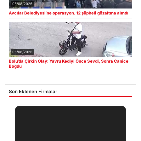
05/08/2026
Avcılar Belediyesi’ne operasyon. 12 şüpheli gözaltına alındı
05/08/2026
Bolu’da Çirkin Olay: Yavru Kediyi Önce Sevdi, Sonra Canice
Boğdu
Son Eklenen Firmalar