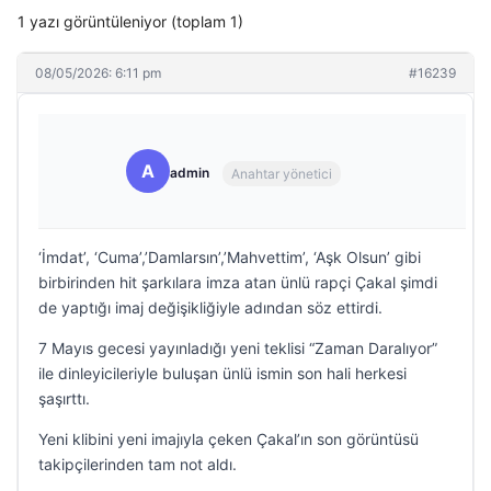
1 yazı görüntüleniyor (toplam 1)
08/05/2026: 6:11 pm
#16239
A
admin
Anahtar yönetici
‘İmdat’, ‘Cuma’,’Damlarsın’,’Mahvettim’, ‘Aşk Olsun’ gibi
birbirinden hit şarkılara imza atan ünlü rapçi Çakal şimdi
de yaptığı imaj değişikliğiyle adından söz ettirdi.
7 Mayıs gecesi yayınladığı yeni teklisi “Zaman Daralıyor”
ile dinleyicileriyle buluşan ünlü ismin son hali herkesi
şaşırttı.
Yeni klibini yeni imajıyla çeken Çakal’ın son görüntüsü
takipçilerinden tam not aldı.