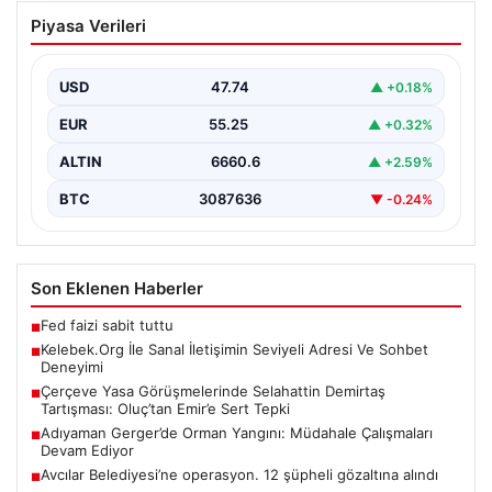
Çerçeve Yasa Görüşmelerinde
Piyasa Verileri
Selahattin Demirtaş Tartışması:
Oluç’tan Emir’e Sert Tepki
USD
47.74
▲ +0.18%
Çerçeve yasa tasarısının görüşülmesi sırasında DEM
Parti ile YENİ Parti temsilcileri arasında önemli bir…
EUR
55.25
▲ +0.32%
ALTIN
6660.6
▲ +2.59%
BTC
3087636
▼ -0.24%
Son Eklenen Haberler
Fed faizi sabit tuttu
■
Kelebek.Org İle Sanal İletişimin Seviyeli Adresi Ve Sohbet
■
Deneyimi
Çerçeve Yasa Görüşmelerinde Selahattin Demirtaş
■
Tartışması: Oluç’tan Emir’e Sert Tepki
Adıyaman Gerger’de Orman Yangını: Müdahale Çalışmaları
■
Devam Ediyor
Avcılar Belediyesi’ne operasyon. 12 şüpheli gözaltına alındı
■