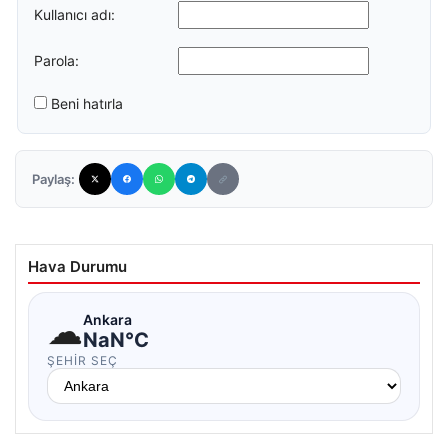
Kullanıcı adı:
Parola:
Beni hatırla
Paylaş:
Hava Durumu
☁
Ankara
NaN°C
ŞEHIR SEÇ