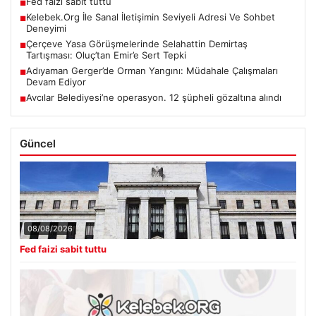
Fed faizi sabit tuttu
■
Kelebek.Org İle Sanal İletişimin Seviyeli Adresi Ve Sohbet
■
Deneyimi
Çerçeve Yasa Görüşmelerinde Selahattin Demirtaş
■
Tartışması: Oluç’tan Emir’e Sert Tepki
Adıyaman Gerger’de Orman Yangını: Müdahale Çalışmaları
■
Devam Ediyor
Avcılar Belediyesi’ne operasyon. 12 şüpheli gözaltına alındı
■
Güncel
08/08/2026
Fed faizi sabit tuttu