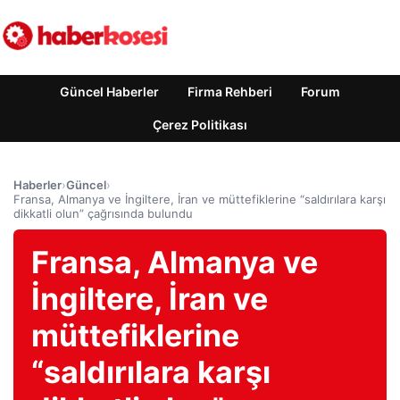
Güncel Haberler
Firma Rehberi
Forum
Çerez Politikası
Haberler
›
Güncel
›
Fransa, Almanya ve İngiltere, İran ve müttefiklerine “saldırılara karşı
dikkatli olun” çağrısında bulundu
Fransa, Almanya ve
İngiltere, İran ve
müttefiklerine
“saldırılara karşı