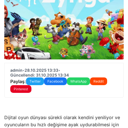
admin
•
28.10.2025 13:33
•
Güncellendi: 31.10.2025 13:34
Paylaş:
Twitter
Facebook
WhatsApp
Reddit
Pinterest
Dijital oyun dünyası sürekli olarak kendini yeniliyor ve
oyuncuların bu hızlı değişime ayak uydurabilmesi için