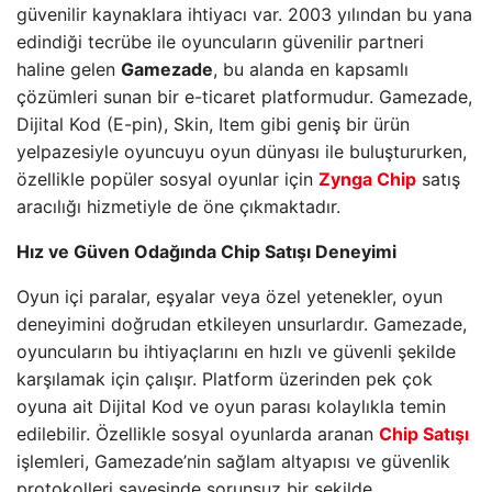
güvenilir kaynaklara ihtiyacı var. 2003 yılından bu yana
edindiği tecrübe ile oyuncuların güvenilir partneri
haline gelen
Gamezade
, bu alanda en kapsamlı
çözümleri sunan bir e-ticaret platformudur. Gamezade,
Dijital Kod (E-pin), Skin, Item gibi geniş bir ürün
yelpazesiyle oyuncuyu oyun dünyası ile buluştururken,
özellikle popüler sosyal oyunlar için
Zynga Chip
satış
aracılığı hizmetiyle de öne çıkmaktadır.
Hız ve Güven Odağında Chip Satışı Deneyimi
Oyun içi paralar, eşyalar veya özel yetenekler, oyun
deneyimini doğrudan etkileyen unsurlardır. Gamezade,
oyuncuların bu ihtiyaçlarını en hızlı ve güvenli şekilde
karşılamak için çalışır. Platform üzerinden pek çok
oyuna ait Dijital Kod ve oyun parası kolaylıkla temin
edilebilir. Özellikle sosyal oyunlarda aranan
Chip Satışı
işlemleri, Gamezade’nin sağlam altyapısı ve güvenlik
protokolleri sayesinde sorunsuz bir şekilde