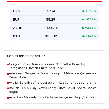
Adıyaman’ın Gerger ilçesi, orman yangınıyla mücadele
ediyor. Çobanpınar ile Kütüklü köyleri arasında bulunan
USD
47.74
▲ +0.18%
geniş…
EUR
55.25
▲ +0.32%
ALTIN
6660.6
▲ +2.59%
BTC
3095581
▲ +1.24%
Son Eklenen Haberler
Çerçeve Yasa Görüşmelerinde Selahattin Demirtaş
■
Tartışması: Oluç’tan Emir’e Sert Tepki
Adıyaman Gerger’de Orman Yangını: Müdahale Çalışmaları
■
Devam Ediyor
Avcılar Belediyesi’ne operasyon. 12 şüpheli gözaltına alındı
■
Bolu’da Çirkin Olay: Yavru Kediyi Önce Sevdi, Sonra Canice
■
Boğdu
Açık Alan Mekanlarında Kalite ve bahçe mutfağı Çözümleri
■