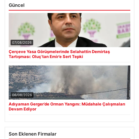
Güncel
07/08/2026
Çerçeve Yasa Görüşmelerinde Selahattin Demirtaş
Tartışması: Oluç’tan Emir’e Sert Tepki
06/08/2026
Adıyaman Gerger’de Orman Yangını: Müdahale Çalışmaları
Devam Ediyor
Son Eklenen Firmalar