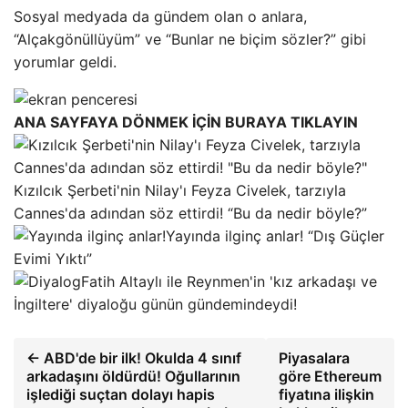
Sosyal medyada da gündem olan o anlara,
“Alçakgönüllüyüm” ve “Bunlar ne biçim sözler?” gibi
yorumlar geldi.
ANA SAYFAYA DÖNMEK İÇİN BURAYA TIKLAYIN
Kızılcık Şerbeti'nin Nilay'ı Feyza Civelek, tarzıyla
Cannes'da adından söz ettirdi! “Bu da nedir böyle?”
Yayında ilginç anlar! “Dış Güçler
Evimi Yıktı”
Fatih Altaylı ile Reynmen'in 'kız arkadaşı ve
İngiltere' diyaloğu günün gündemindeydi!
← ABD'de bir ilk! Okulda 4 sınıf
Piyasalara
arkadaşını öldürdü! Oğullarının
göre Ethereum
işlediği suçtan dolayı hapis
fiyatına ilişkin