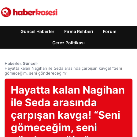
Güncel Haberler
Firma Rehberi
Forum
Çerez Politikası
Haberler
›
Güncel
›
Hayatta kalan Nagihan ile Seda arasında çarpışan kavga! “Seni
gömeceğim, seni göndereceğim”
Hayatta kalan Nagihan
ile Seda arasında
çarpışan kavga! “Seni
gömeceğim, seni