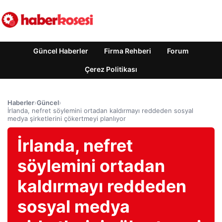
Güncel Haberler
Firma Rehberi
Forum
Çerez Politikası
Haberler
›
Güncel
›
İrlanda, nefret söylemini ortadan kaldırmayı reddeden sosyal
medya şirketlerini çökertmeyi planlıyor
İrlanda, nefret
söylemini ortadan
kaldırmayı reddeden
sosyal medya