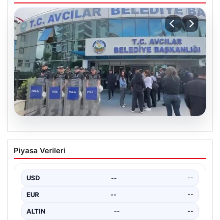
05.08.2026
Avcılar Belediyesi’ne operasyon. 12
Piyasa Verileri
şüpheli gözaltına alındı
USD
--
--
EUR
--
--
ALTIN
--
--