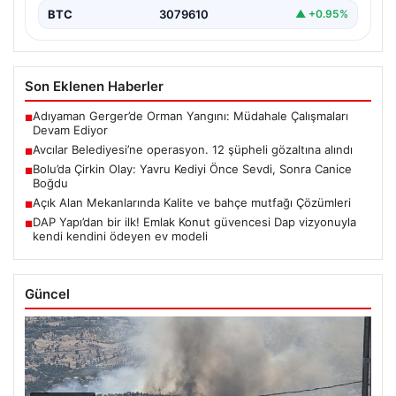
BTC
3079610
▲ +0.95%
Son Eklenen Haberler
Adıyaman Gerger’de Orman Yangını: Müdahale Çalışmaları
■
Devam Ediyor
Avcılar Belediyesi’ne operasyon. 12 şüpheli gözaltına alındı
■
Bolu’da Çirkin Olay: Yavru Kediyi Önce Sevdi, Sonra Canice
■
Boğdu
Açık Alan Mekanlarında Kalite ve bahçe mutfağı Çözümleri
■
DAP Yapı’dan bir ilk! Emlak Konut güvencesi Dap vizyonuyla
■
kendi kendini ödeyen ev modeli
Güncel