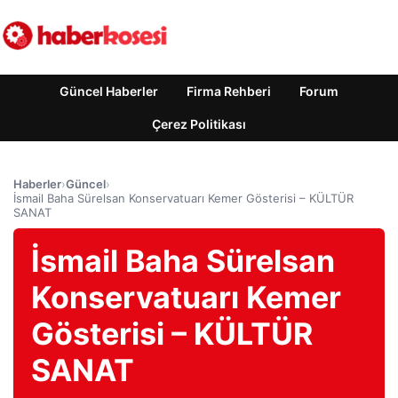
Güncel Haberler
Firma Rehberi
Forum
Çerez Politikası
Haberler
›
Güncel
›
İsmail Baha Sürelsan Konservatuarı Kemer Gösterisi – KÜLTÜR
SANAT
İsmail Baha Sürelsan
Konservatuarı Kemer
Gösterisi – KÜLTÜR
SANAT