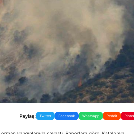
Paylaş:
Twitter
Facebook
WhatsApp
Reddit
Pinte
 orman yangınlarıyla savaştı. Raporlara göre, Katalonya