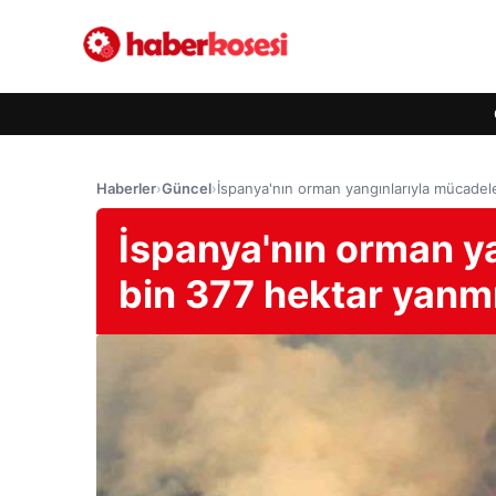
Haberler
›
Güncel
›
İspanya'nın orman yangınlarıyla mücadele
İspanya'nın orman ya
bin 377 hektar yanm