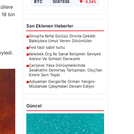
BTC
3087636
▼ -0.24%
üllere
 18 bin
Son Eklenen Haberler
Sinop’ta Kefal Sürüsü Dronla Çekildi:
■
Balıkçılara Umut Veren Görüntüler
Fed faizi sabit tuttu
■
yledi.
Kelebek.Org İle Sanal İletişimin Seviyeli
■
Adresi Ve Sohbet Deneyimi
Çerçeve Yasa Görüşmelerinde
■
Selahattin Demirtaş Tartışması: Oluç’tan
Emir’e Sert Tepki
Adıyaman Gerger’de Orman Yangını:
■
Müdahale Çalışmaları Devam Ediyor
Güncel