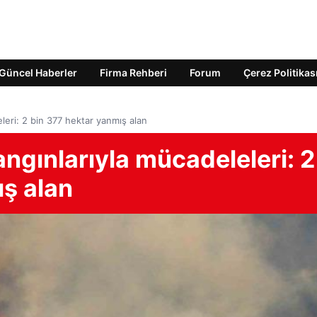
Güncel Haberler
Firma Rehberi
Forum
Çerez Politikas
leri: 2 bin 377 hektar yanmış alan
ngınlarıyla mücadeleleri: 2
ış alan