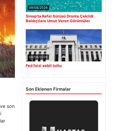
09/08/2026
Sinop’ta Kefal Sürüsü Dronla Çekildi:
Balıkçılara Umut Veren Görüntüler
08/08/2026
Fed faizi sabit tuttu
Son Eklenen Firmalar
 ve son
i
dar