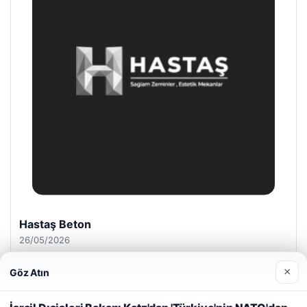
Enes Kaplan Avukatlık Bürosu
28/04/2026
×
Göz Atın
Web sitemizi nasıl kullandığınızı daha iyi anlayabilmek,
deneyiminizi kişiselleştirmek ve geliştirmek amacıyla çerezler