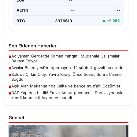
ALTIN
--
--
BTC
3079610
▲ +0.95%
Son Eklenen Haberler
Adıyaman Gerger’de Orman Yangını: Müdahale Çalışmaları
■
Devam Ediyor
Avcılar Belediyesi’ne operasyon. 12 şüpheli gözaltına alındı
■
Bolu’da Çirkin Olay: Yavru Kediyi Önce Sevdi, Sonra Canice
■
Boğdu
Açık Alan Mekanlarında Kalite ve bahçe mutfağı Çözümleri
■
DAP Yapı’dan bir ilk! Emlak Konut güvencesi Dap vizyonuyla
■
kendi kendini ödeyen ev modeli
Güncel