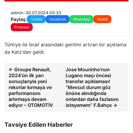
admin
•
30.07.2024 03:33
Paylaş:
Twitter
Facebook
WhatsApp
Reddit
Pinterest
Türkiye ile İsrail arasındaki gerilimi artıran bir açıklama
da Katz'dan geldi.
← Groupe Renault,
Jose Mourinho'nun
2024'ün ilk yarı
Lugano maçı öncesi
sonuçlarıyla yeni
transfer açıklaması!
rekorlar kırmaya ve
“Mevcut durum göz
performansını
önüne alındığında
artırmaya devam
onlardan daha fazlasını
ediyor – OTOMOTİV
isteyemem” F.Bahçe →
Tavsiye Edilen Haberler