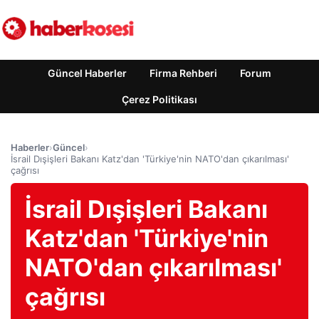
Güncel Haberler
Firma Rehberi
Forum
Çerez Politikası
Haberler
›
Güncel
›
İsrail Dışişleri Bakanı Katz'dan 'Türkiye'nin NATO'dan çıkarılması'
çağrısı
İsrail Dışişleri Bakanı
Katz'dan 'Türkiye'nin
NATO'dan çıkarılması'
çağrısı