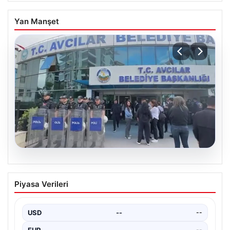
Yan Manşet
05.08.2026
Avcılar Belediyesi’ne operasyon. 12
Piyasa Verileri
şüpheli gözaltına alındı
USD
--
--
EUR
--
--