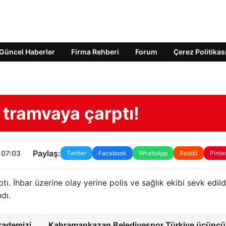
Güncel Haberler
Firma Rehberi
Forum
Çerez Politikas
 tramvaya çarptı!
Paylaş:
 07:03
Twitter
Facebook
WhatsApp
Reddit
Pinte
. İhbar üzerine olay yerine polis ve sağlık ekibi sevk edild
dı.
irademizi
Kahramankazan Belediyespor Türkiye üçünc