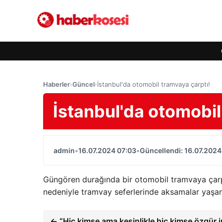
Haberler
›
Güncel
›
İstanbul'da otomobil tramvaya çarptı!
İstanbul'da otomobil
admin
•
16.07.2024 07:03
•
Güncellendi: 16.07.2024
Güngören durağında bir otomobil tramvaya çarptı
nedeniyle tramvay seferlerinde aksamalar yaşan
← “Hiç kimse ama kesinlikle hiç kimse özgür 