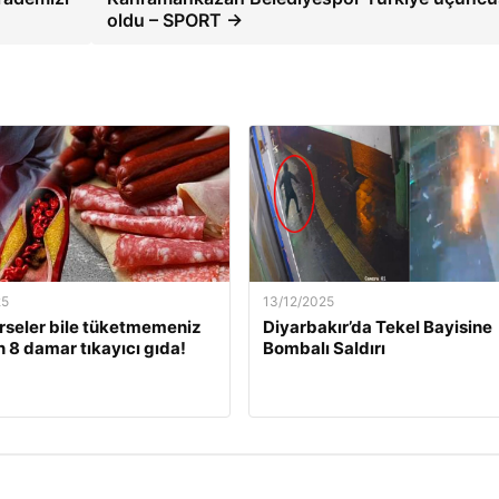
oldu – SPORT →
25
13/12/2025
rseler bile tüketmemeniz
Diyarbakır’da Tekel Bayisine
 8 damar tıkayıcı gıda!
Bombalı Saldırı