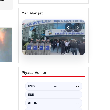
Yan Manşet
05.08.2026
Avcılar Belediyesi’ne
Piyasa Verileri
operasyon. 12 şüpheli
gözaltına alındı
USD
--
--
EUR
--
--
ALTIN
--
--