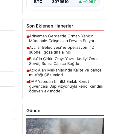
BTC
3079610
▲ +0.95%
Son Eklenen Haberler
Adıyaman Gerger’de Orman Yangını:
■
Müdahale Çalışmaları Devam Ediyor
Avcılar Belediyesi’ne operasyon. 12
■
şüpheli gözaltına alındı
Bolu’da Çirkin Olay: Yavru Kediyi Önce
■
Sevdi, Sonra Canice Boğdu
Açık Alan Mekanlarında Kalite ve bahçe
■
mutfağı Çözümleri
DAP Yapı’dan bir ilk! Emlak Konut
■
güvencesi Dap vizyonuyla kendi kendini
ödeyen ev modeli
Güncel