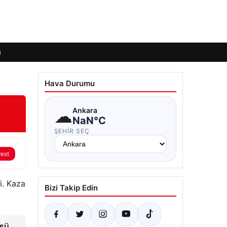
ı
Hava Durumu
☁
Ankara
NaN°C
ŞEHIR SEÇ
rest
i. Kaza
Bizi Takip Edin
üsü