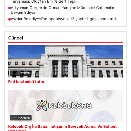
Tartışması: Oluç’tan Emir’e Sert Tepki
Adıyaman Gerger’de Orman Yangını: Müdahale Çalışmaları
■
Devam Ediyor
Avcılar Belediyesi’ne operasyon. 12 şüpheli gözaltına alındı
■
Güncel
08/08/2026
Fed faizi sabit tuttu
08/08/2026
Kelebek.Org İle Sanal İletişimin Seviyeli Adresi Ve Sohbet
Deneyimi