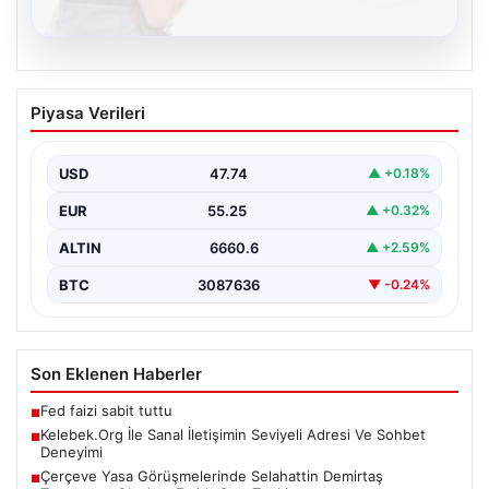
08.08.2026
Kelebek.Org İle Sanal İletişimin Seviyeli
Piyasa Verileri
Adresi Ve Sohbet Deneyimi
İnternet ortamında kullanıcıların seviyeli bir tarzda
iletişim kurması ciddi bir değer taşımaktadır. Halen
USD
47.74
▲ +0.18%
pek…
EUR
55.25
▲ +0.32%
ALTIN
6660.6
▲ +2.59%
BTC
3087636
▼ -0.24%
Son Eklenen Haberler
Fed faizi sabit tuttu
■
Kelebek.Org İle Sanal İletişimin Seviyeli Adresi Ve Sohbet
■
Deneyimi
Çerçeve Yasa Görüşmelerinde Selahattin Demirtaş
■