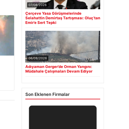
07/08/2026
Çerçeve Yasa Görüşmelerinde
Selahattin Demirtaş Tartışması: Oluç’tan
Emir’e Sert Tepki
06/08/2026
Adıyaman Gerger’de Orman Yangını:
Müdahale Çalışmaları Devam Ediyor
Son Eklenen Firmalar