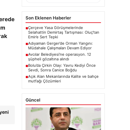
Son Eklenen Haberler
Nerede
nim
Çerçeve Yasa Görüşmelerinde
■
Selahattin Demirtaş Tartışması: Oluç’tan
rak
Emir’e Sert Tepki
Adıyaman Gerger’de Orman Yangını:
■
Müdahale Çalışmaları Devam Ediyor
Avcılar Belediyesi’ne operasyon. 12
■
şüpheli gözaltına alındı
Bolu’da Çirkin Olay: Yavru Kediyi Önce
■
Sevdi, Sonra Canice Boğdu
Açık Alan Mekanlarında Kalite ve bahçe
■
mutfağı Çözümleri
Güncel
 yeni