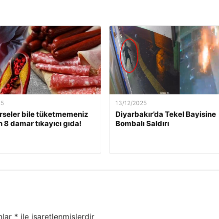
25
13/12/2025
rseler bile tüketmemeniz
Diyarbakır’da Tekel Bayisine
 8 damar tıkayıcı gıda!
Bombalı Saldırı
nlar
*
ile işaretlenmişlerdir