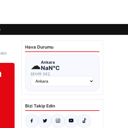
ı
Hava Durumu
dini
☁
Ankara
NaN°C
m
ŞEHIR SEÇ
Bizi Takip Edin