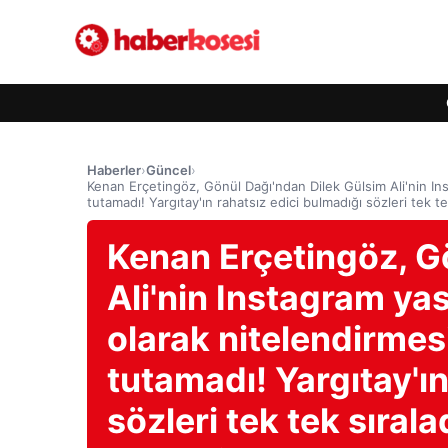
Haberler
›
Güncel
›
Kenan Erçetingöz, Gönül Dağı'ndan Dilek Gülsim Ali'nin Inst
tutamadı! Yargıtay'ın rahatsız edici bulmadığı sözleri tek te
Kenan Erçetingöz, G
Ali'nin Instagram yas
olarak nitelendirmes
tutamadı! Yargıtay'ın
sözleri tek tek sırala