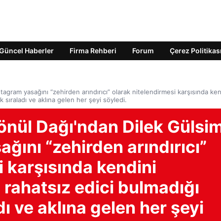
Güncel Haberler
Firma Rehberi
Forum
Çerez Politikas
agram yasağını “zehirden arındırıcı” olarak nitelendirmesi karşısında ken
k sıraladı ve aklına gelen her şeyi söyledi.
önül Dağı'ndan Dilek Gülsi
ağını “zehirden arındırıcı”
i karşısında kendini
 rahatsız edici bulmadığı
dı ve aklına gelen her şeyi