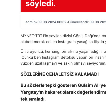
söyledi.
admin
•
09.08.2024 06:32
•
Güncellendi: 09.08.20
MYNET-TRT1'in sevilen dizisi Gönül Dağı'nda can
akıbeti merak edilen Instagram yasağına ilişki
Ünlü oyuncu, herhangi bir sıkıntı yaşamadığını bel
'Çünkü ben Instagram detoksu yapan bir insanım
yüzden uzaklaşmayı ve sakin olmayı seviyorum. 
SÖZLERİNE CEHALETSİZ KALAMADI
Bu sözlerle tepki gösteren Gülsim Ali'y
Yargıtay'ın hakaret olarak değerlendirme
tek sıraladı.