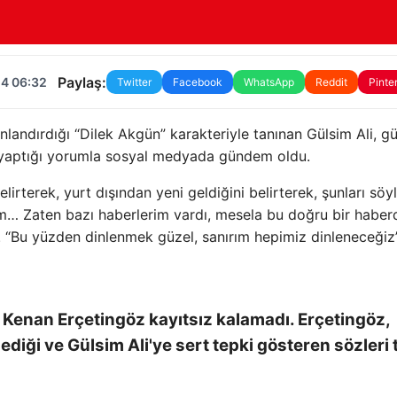
Paylaş:
24 06:32
Twitter
Facebook
WhatsApp
Reddit
Pinte
landırdığı “Dilek Akgün” karakteriyle tanınan Gülsim Ali, gü
n yaptığı yorumla sosyal medyada gündem oldu.
irterek, yurt dışından yeni geldiğini belirterek, şunları söyl
… Zaten bazı haberlerim vardı, mesela bu doğru bir haberd
“Bu yüzden dinlenmek güzel, sanırım hepimiz dinleneceğiz”
e Kenan Erçetingöz kayıtsız kalamadı. Erçetingöz,
diği ve Gülsim Ali'ye sert tepki gösteren sözleri 