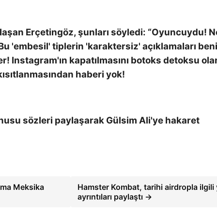
ylaşan Erçetingöz, şunları söyledi: “Oyuncuydu! 
u 'embesil' tiplerin 'karaktersiz' açıklamaları be
r! Instagram'ın kapatılmasını botoks detoksu ola
 kısıtlanmasından haberi yok!
nusu sözleri paylaşarak Gülsim Ali'ye hakaret
 ama Meksika
Hamster Kombat, tarihi airdropla ilgili
ayrıntıları paylaştı →