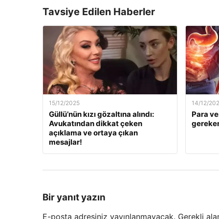
Tavsiye Edilen Haberler
15/12/2025
14/12/20
Güllü’nün kızı gözaltına alındı:
Para ve
Avukatından dikkat çeken
gereken
açıklama ve ortaya çıkan
mesajlar!
Bir yanıt yazın
E-posta adresiniz yayınlanmayacak.
Gerekli ala