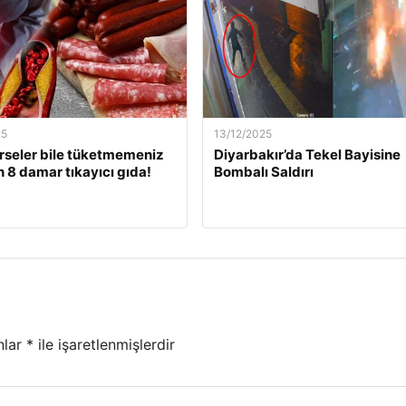
25
13/12/2025
rseler bile tüketmemeniz
Diyarbakır’da Tekel Bayisine
 8 damar tıkayıcı gıda!
Bombalı Saldırı
nlar
*
ile işaretlenmişlerdir