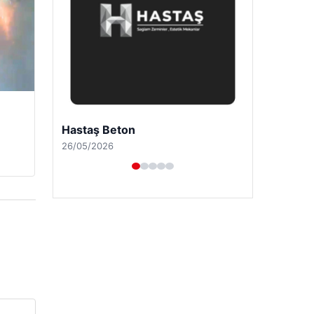
Enes Kaplan Avukatlık Bürosu
28/04/2026