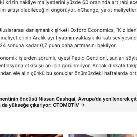
ki krizin nakliye maliyetlerini yüzde 60 oranında artırabilec
m artışı olabileceğini öngörüyor. xChange, yakıt maliyetler
Uluslararası danışmanlık şirketi Oxford Economics, “Kızıldeni
aliyetlerinin Aralık ayı fiyatının yaklaşık iki katı seviyesin
024 sonuna kadar 0,7 puan daha artmasını bekliyor.
nomik işlerden sorumlu üyesi Paolo Gentiloni, şunları söyle
 enflasyona etkisi şu an için görünmüyor. Ancak dikkatli taki
ından ele alın çünkü bu sonuçlar önümüzdeki haftalarda or
entinin öncüsü Nissan Qashqai, Avrupa'da yenilenerek çıt
 da yükseğe çıkarıyor: OTOMOTİV →