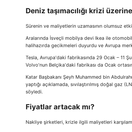
Deniz taşımacılığı krizi üzerin
Sürenin ve maliyetlerin uzamasının olumsuz etk
Aralarında İsveçli mobilya devi Ikea ile otomobi
halihazırda gecikmeleri duyurdu ve Avrupa merk
Tesla, Avrupa'daki fabrikasında 29 Ocak – 11 Şubat
Volvo'nun Belçika'daki fabrikası da Ocak ortas
Katar Başbakanı Şeyh Muhammed bin Abdulrahm
yaptığı açıklamada, sıvılaştırılmış doğal gaz (LN
söyledi.
Fiyatlar artacak mı?
Nakliye şirketleri, krizle ilgili maliyetleri karşıla