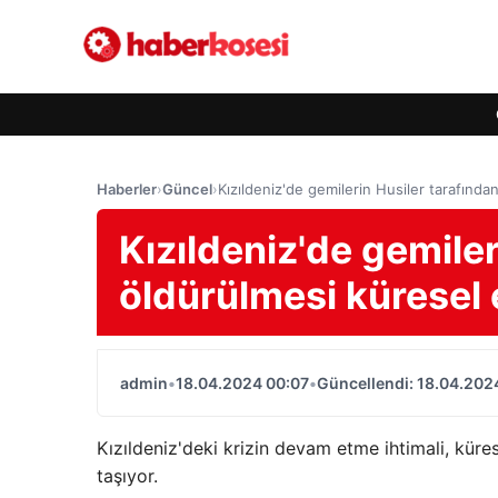
Haberler
›
Güncel
›
Kızıldeniz'de gemilerin Husiler tarafında
Kızıldeniz'de gemiler
öldürülmesi küresel 
admin
•
18.04.2024 00:07
•
Güncellendi: 18.04.202
Kızıldeniz'deki krizin devam etme ihtimali, küre
taşıyor.