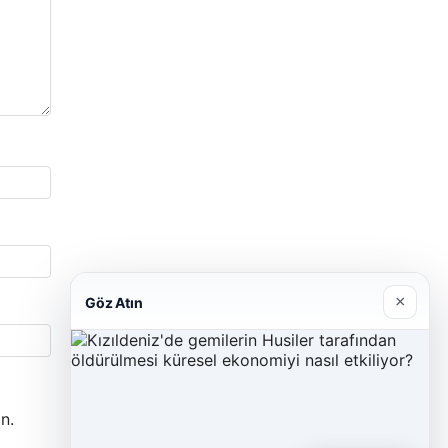
×
Göz Atın
n.