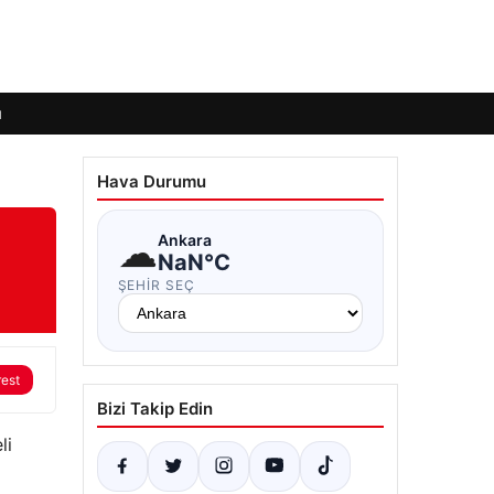
ı
Hava Durumu
☁
Ankara
NaN°C
ŞEHIR SEÇ
rest
Bizi Takip Edin
li