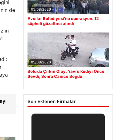
eğini
inin de
05/08/2026
Avcılar Belediyesi’ne operasyon. 12
şüpheli gözaltına alındı
z'in
de
di:
05/08/2026
p
Bolu’da Çirkin Olay: Yavru Kediyi Önce
taya
Sevdi, Sonra Canice Boğdu
ayı
Son Eklenen Firmalar