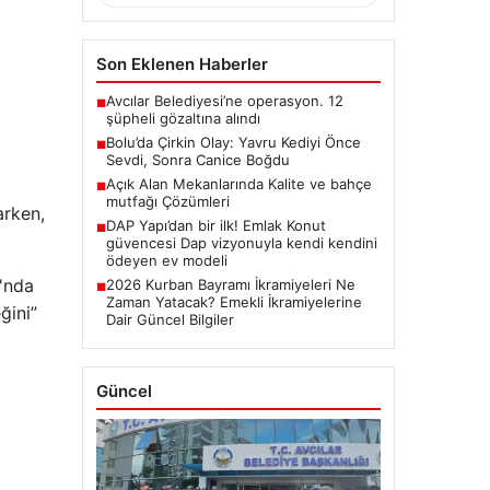
Son Eklenen Haberler
Avcılar Belediyesi’ne operasyon. 12
■
şüpheli gözaltına alındı
Bolu’da Çirkin Olay: Yavru Kediyi Önce
■
Sevdi, Sonra Canice Boğdu
Açık Alan Mekanlarında Kalite ve bahçe
■
mutfağı Çözümleri
arken,
DAP Yapı’dan bir ilk! Emlak Konut
■
güvencesi Dap vizyonuyla kendi kendini
ödeyen ev modeli
'nda
2026 Kurban Bayramı İkramiyeleri Ne
■
Zaman Yatacak? Emekli İkramiyelerine
ğini”
Dair Güncel Bilgiler
Güncel