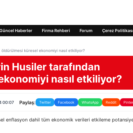
Güncel Haberler
Firma Rehberi
Forum
Çerez Politikas
n öldürülmesi küresel ekonomiyi nasıl etkiliyor?
in Husiler tarafından
ekonomiyi nasıl etkiliyor?
Paylaş:
4 00:07
Twitter
Facebook
WhatsApp
Reddit
Pinte
sel enflasyon dahil tüm ekonomik verileri etkileme potansiye