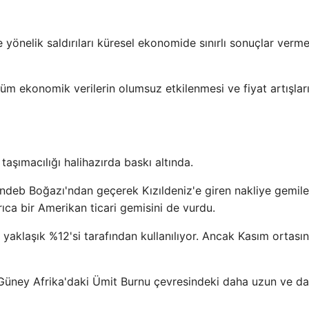
re yönelik saldırıları küresel ekonomide sınırlı sonuçlar verm
tüm ekonomik verilerin olumsuz etkilenmesi ve fiyat artışlar
taşımacılığı halihazırda baskı altında.
ndeb Boğazı'ndan geçerek Kızıldeniz'e giren nakliye gemile
yrıca bir Amerikan ticari gemisini de vurdu.
 yaklaşık %12'si tarafından kullanılıyor. Ancak Kasım ortası
 Güney Afrika'daki Ümit Burnu çevresindeki daha uzun ve d