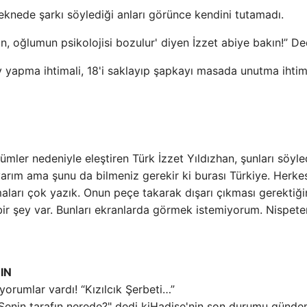
eknede şarkı söylediği anları görünce kendini tutamadı.
, oğlumun psikolojisi bozulur' diyen İzzet abiye bakın!” Ded
loy yapma ihtimali, 18'i saklayıp şapkayı masada unutma ihtim
tümler nedeniyle eleştiren Türk İzzet Yıldızhan, şunları söyle
uyarım ama şunu da bilmeniz gerekir ki burası Türkiye. Herke
ları çok yazık. Onun peçe takarak dışarı çıkması gerektiği
ir şey var. Bunları ekranlarda görmek istemiyorum. Nispete
IN
 yorumlar vardı! “Kızılcık Şerbeti…”
Hadise'nin son durumu günde