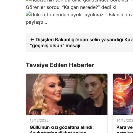
Görenler sordu: “Kalçan nerede?” dedi ki
paylaştı…
← Dışişleri Bakanlığı'ndan selin yaşandığı Ka
“geçmiş olsun” mesajı
Tavsiye Edilen Haberler
15/12/2025
14/12/20
Güllü’nün kızı gözaltına alındı:
Para ve
Avukatından dikkat çeken
gereken