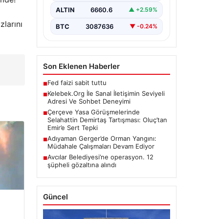
ciddi bir değer taşımaktadır. Halen
ALTIN
6660.6
▲ +2.59%
pek…
zlarını
BTC
3087636
▼ -0.24%
Son Eklenen Haberler
Fed faizi sabit tuttu
■
Kelebek.Org İle Sanal İletişimin Seviyeli
■
Adresi Ve Sohbet Deneyimi
Çerçeve Yasa Görüşmelerinde
■
Selahattin Demirtaş Tartışması: Oluç’tan
Emir’e Sert Tepki
Adıyaman Gerger’de Orman Yangını:
■
Müdahale Çalışmaları Devam Ediyor
Avcılar Belediyesi’ne operasyon. 12
■
şüpheli gözaltına alındı
Güncel