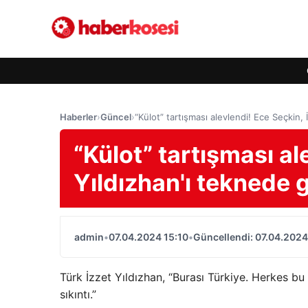
Haberler
›
Güncel
›
“Külot” tartışması alevlendi! Ece Seçkin
“Külot” tartışması al
Yıldızhan'ı teknede
admin
•
07.04.2024 15:10
•
Güncellendi: 07.04.2024
Türk İzzet Yıldızhan, “Burası Türkiye. Herkes b
sıkıntı.”