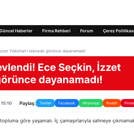
Güncel Haberler
Firma Rehberi
Forum
Çerez Politikas
, İzzet Yıldızhan'ı teknede görünce dayanamadı!
evlendi! Ece Seçkin, İzzet
 görünce dayanamadı!
Paylaş:
 15:10
Twitter
Facebook
WhatsApp
Reddit
Pinte
u topluma göre yaşamalı. İç çamaşırlarıyla sahneye çıkmama