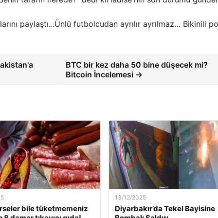
Ünlü futbolcudan ayrılır ayrılmaz… Bikinili po
zakistan'a
BTC bir kez daha 50 bine düşecek mi?
Bitcoin İncelemesi →
25
13/12/2025
rseler bile tüketmemeniz
Diyarbakır’da Tekel Bayisine
 8 damar tıkayıcı gıda!
Bombalı Saldırı