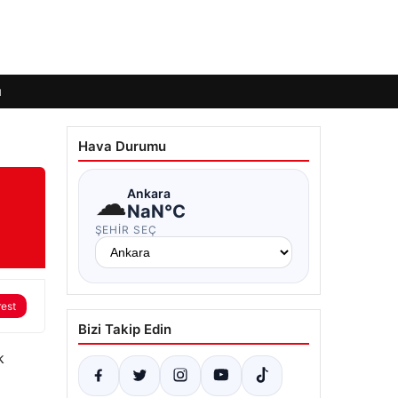
ı
Hava Durumu
☁
Ankara
NaN°C
ŞEHIR SEÇ
rest
Bizi Takip Edin
k