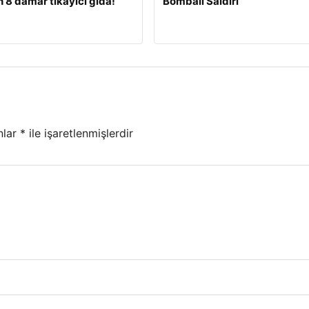
 8 damar tıkayıcı gıda!
Bombalı Saldırı
nlar
*
ile işaretlenmişlerdir