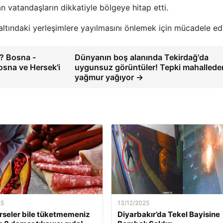
n vatandaşların dikkatiyle bölgeye hitap etti.
i altındaki yerleşimlere yayılmasını önlemek için mücadele ed
? Bosna -
Dünyanın boş alanında Tekirdağ'da
 Bosna ve Hersek'i
uygunsuz görüntüler! Tepki mahallede
yağmur yağıyor →
25
13/12/2025
rseler bile tüketmemeniz
Diyarbakır’da Tekel Bayisine