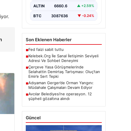
ciddi bir değer taşımaktadır. Halen
ALTIN
6660.6
▲ +2.59%
pek…
BTC
3087636
▼ -0.24%
iyor.
n
Son Eklenen Haberler
Fed faizi sabit tuttu
■
Kelebek.Org İle Sanal İletişimin Seviyeli
■
Adresi Ve Sohbet Deneyimi
Çerçeve Yasa Görüşmelerinde
■
Selahattin Demirtaş Tartışması: Oluç’tan
Emir’e Sert Tepki
Adıyaman Gerger’de Orman Yangını:
■
Müdahale Çalışmaları Devam Ediyor
Avcılar Belediyesi’ne operasyon. 12
■
şüpheli gözaltına alındı
Güncel