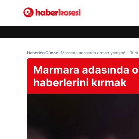
Haberler
›
Güncel
›
Marmara adasında orman yangını! – Türki
Marmara adasında or
haberlerini kırmak