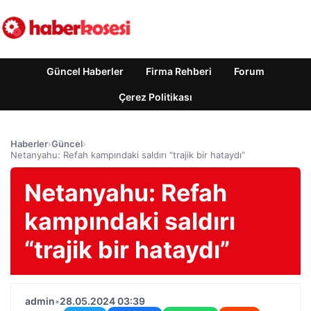
Güncel Haberler
Firma Rehberi
Forum
Çerez Politikası
Haberler
›
Güncel
›
Netanyahu: Refah kampındaki saldırı “trajik bir hataydı”
Netanyahu: Refah
kampındaki saldırı
“trajik bir hataydı”
admin
•
28.05.2024 03:39