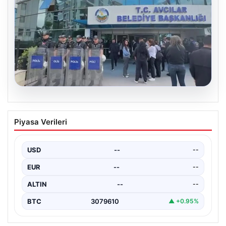
05.08.2026
Avcılar Belediyesi’ne operasyon. 12
Piyasa Verileri
şüpheli gözaltına alındı
USD
--
--
EUR
--
--
ALTIN
--
--
BTC
3079610
▲ +0.95%