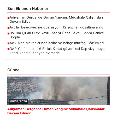
Son Eklenen Haberler
Adıyaman Gerger’de Orman Yangını: Müdahale Çalışmaları
■
Devam Ediyor
Avcılar Belediyesi’ne operasyon. 12 şüpheli gözaltına alındı
■
Bolu’da Çirkin Olay: Yavru Kediyi Önce Sevdi, Sonra Canice
■
Boğdu
Açık Alan Mekanlarında Kalite ve bahçe mutfağı Çözümleri
■
DAP Yapı’dan bir ilk! Emlak Konut güvencesi Dap vizyonuyla
■
kendi kendini ödeyen ev modeli
Güncel
06/08/2026
Adıyaman Gerger’de Orman Yangını: Müdahale Çalışmaları
Devam Ediyor