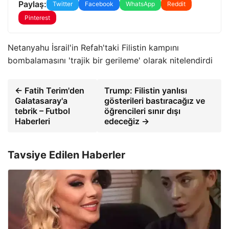
Paylaş:
Twitter
Facebook
WhatsApp
Reddit
Pinterest
Netanyahu İsrail'in Refah'taki Filistin kampını
bombalamasını 'trajik bir gerileme' olarak nitelendirdi
← Fatih Terim'den
Trump: Filistin yanlısı
Galatasaray'a
gösterileri bastıracağız ve
tebrik – Futbol
öğrencileri sınır dışı
Haberleri
edeceğiz →
Tavsiye Edilen Haberler