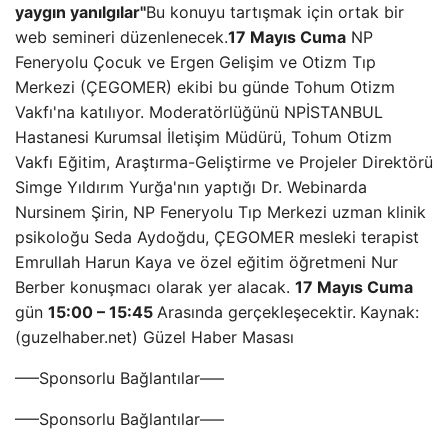
yaygın yanılgılar''
Bu konuyu tartışmak için ortak bir
web semineri düzenlenecek.
17 Mayıs Cuma
NP
Feneryolu Çocuk ve Ergen Gelişim ve Otizm Tıp
Merkezi (ÇEGOMER) ekibi bu günde Tohum Otizm
Vakfı'na katılıyor. Moderatörlüğünü NPİSTANBUL
Hastanesi Kurumsal İletişim Müdürü, Tohum Otizm
Vakfı Eğitim, Araştırma-Geliştirme ve Projeler Direktörü
Simge Yıldırım Yurğa'nın yaptığı Dr. Webinarda
Nursinem Şirin, NP Feneryolu Tıp Merkezi uzman klinik
psikoloğu Seda Aydoğdu, ÇEGOMER mesleki terapist
Emrullah Harun Kaya ve özel eğitim öğretmeni Nur
Berber konuşmacı olarak yer alacak.
17 Mayıs Cuma
gün
15:00 – 15:45
Arasında gerçekleşecektir.
Kaynak:
(guzelhaber.net) Güzel Haber Masası
—–Sponsorlu Bağlantılar—–
—–Sponsorlu Bağlantılar—–