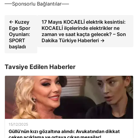
—–Sponsorlu Bağlantılar—–
← Kuzey
17 Mayıs KOCAELİ elektrik kesintisi:
Ege Spor
KOCAELİ ilçelerinde elektrikler ne
Oyunları:
zaman ve saat kaçta gelecek? – Son
SPORT
Dakika Türkiye Haberleri →
başladı
Tavsiye Edilen Haberler
15/12/2025
Güllü’nün kızı gözaltına alındı: Avukatından dikkat
çeken açıklama ve ortaya çıkan mesajlar!