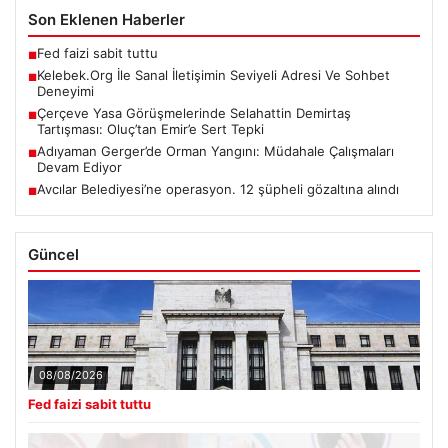
Son Eklenen Haberler
Fed faizi sabit tuttu
■
Kelebek.Org İle Sanal İletişimin Seviyeli Adresi Ve Sohbet
■
Deneyimi
Çerçeve Yasa Görüşmelerinde Selahattin Demirtaş
■
Tartışması: Oluç’tan Emir’e Sert Tepki
Adıyaman Gerger’de Orman Yangını: Müdahale Çalışmaları
■
Devam Ediyor
Avcılar Belediyesi’ne operasyon. 12 şüpheli gözaltına alındı
■
Güncel
08/08/2026
Fed faizi sabit tuttu