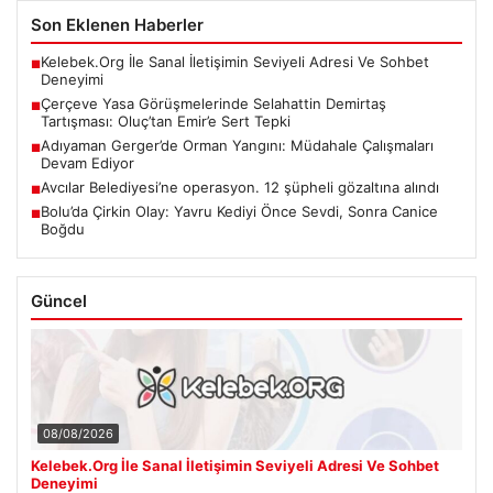
Son Eklenen Haberler
Kelebek.Org İle Sanal İletişimin Seviyeli Adresi Ve Sohbet
■
Deneyimi
Çerçeve Yasa Görüşmelerinde Selahattin Demirtaş
■
Tartışması: Oluç’tan Emir’e Sert Tepki
Adıyaman Gerger’de Orman Yangını: Müdahale Çalışmaları
■
Devam Ediyor
Avcılar Belediyesi’ne operasyon. 12 şüpheli gözaltına alındı
■
Bolu’da Çirkin Olay: Yavru Kediyi Önce Sevdi, Sonra Canice
■
Boğdu
Güncel
08/08/2026
Kelebek.Org İle Sanal İletişimin Seviyeli Adresi Ve Sohbet
Deneyimi