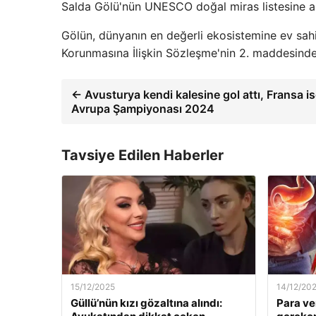
Salda Gölü'nün UNESCO doğal miras listesine alı
Gölün, dünyanın en değerli ekosistemine ev sah
Korunmasına İlişkin Sözleşme'nin 2. maddesinde be
← Avusturya kendi kalesine gol attı, Fransa is
Avrupa Şampiyonası 2024
Tavsiye Edilen Haberler
15/12/2025
14/12/20
Güllü’nün kızı gözaltına alındı:
Para ve