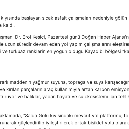
 kıyısında başlayan sıcak asfalt çalışmaları nedeniyle gölün
a kaldı.
şmanı Dr. Erol Kesici, Pazartesi günü Doğan Haber Ajansı'
e uzun süredir devam eden yol yapım çalışmalarını eleştire
 ve turkuaz renklerin en yoğun olduğu Kayadibi bölgesi “ka
zararlı maddenin yağmur suyuna, toprağa ve suya karışacağın
ın ve kırılan parçaların araç kullanımıyla artan karbon emisyo
uşturuyor ve balıklar, yaban hayatı ve su ekosistemi için tehli
açıklamada, “Salda Gölü kıyısındaki mevcut yol platformu, t
narak güçlendirilip iyileştirilerek ortak bisiklet yolu olarak