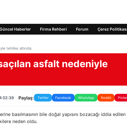
Güncel Haberler
Firma Rehberi
Forum
Çerez Politikas
yle tehlike altında.
saçılan asfalt nedeniyle
Paylaş:
4 02:39
Twitter
Facebook
WhatsApp
Reddit
Pinte
zerine basılmasının bile doğal yapısını bozacağı iddia edilen
kilere neden oldu.