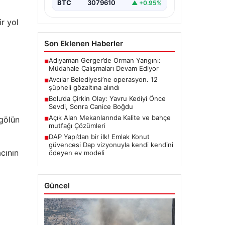
BTC
3079610
▲ +0.95%
r yol
Son Eklenen Haberler
Adıyaman Gerger’de Orman Yangını:
■
Müdahale Çalışmaları Devam Ediyor
Avcılar Belediyesi’ne operasyon. 12
■
şüpheli gözaltına alındı
Bolu’da Çirkin Olay: Yavru Kediyi Önce
■
Sevdi, Sonra Canice Boğdu
Açık Alan Mekanlarında Kalite ve bahçe
 gölün
■
mutfağı Çözümleri
DAP Yapı’dan bir ilk! Emlak Konut
■
güvencesi Dap vizyonuyla kendi kendini
cının
ödeyen ev modeli
Güncel