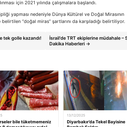
nması için 2021 yılında çalışmalara başlandı.
ipliği yapması nedeniyle Dünya Kültürel ve Doğal Mirasının
lirtilen “doğal miras” şartlarını da karşıladığı belirtiliyor.
e tek golle kazandı!
İsrail'de TRT ekiplerine müdahale –
Dakika Haberleri →
25
13/12/2025
rseler bile tüketmemeniz
Diyarbakır’da Tekel Bayisine