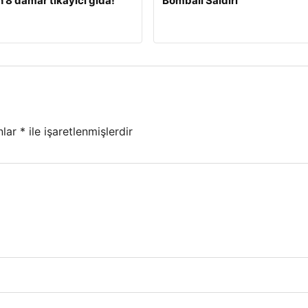
 8 damar tıkayıcı gıda!
Bombalı Saldırı
nlar
*
ile işaretlenmişlerdir