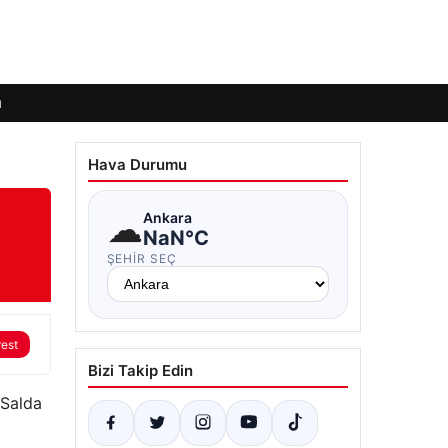
ı
Hava Durumu
☁
Ankara
NaN°C
ŞEHIR SEÇ
rest
Bizi Takip Edin
 Salda