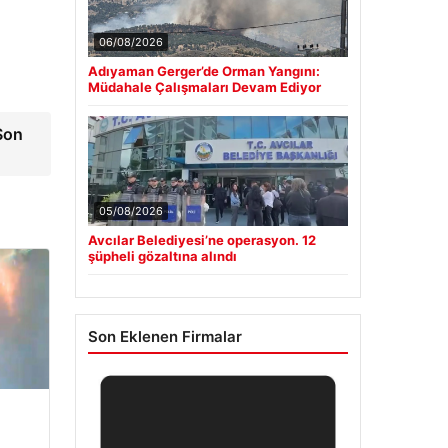
06/08/2026
Adıyaman Gerger’de Orman Yangını:
Müdahale Çalışmaları Devam Ediyor
 Son
05/08/2026
Avcılar Belediyesi’ne operasyon. 12
şüpheli gözaltına alındı
Son Eklenen Firmalar