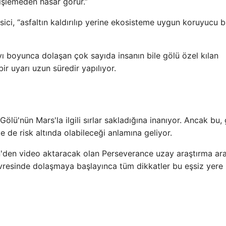
işlemeden hasar görür.”
ci, “asfaltın kaldırılıp yerine ekosisteme uygun koruyucu bi
yı boyunca dolaşan çok sayıda insanın bile gölü özel kılan
ir uyarı uzun süredir yapılıyor.
ölü'nün Mars'la ilgili sırlar sakladığına inanıyor. Ancak bu,
le de risk altında olabileceği anlamına geliyor.
gen'den video aktaracak olan Perseverance uzay araştırma ara
evresinde dolaşmaya başlayınca tüm dikkatler bu eşsiz yere