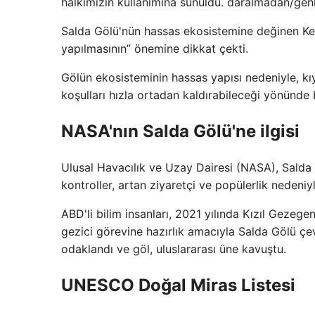
halkımızın kullanımına sunuldu. daralmadan/gen
Salda Gölü'nün hassas ekosistemine değinen Kesi
yapılmasının” önemine dikkat çekti.
Gölün ekosisteminin hassas yapısı nedeniyle, kı
koşulları hızla ortadan kaldırabileceği yönünde b
NASA'nın Salda Gölü'ne ilgisi
Ulusal Havacılık ve Uzay Dairesi (NASA), Salda G
kontroller, artan ziyaretçi ve popülerlik nedeniy
ABD'li bilim insanları, 2021 yılında Kızıl Geze
gezici görevine hazırlık amacıyla Salda Gölü ç
odaklandı ve göl, uluslararası üne kavuştu.
UNESCO Doğal Miras Listesi