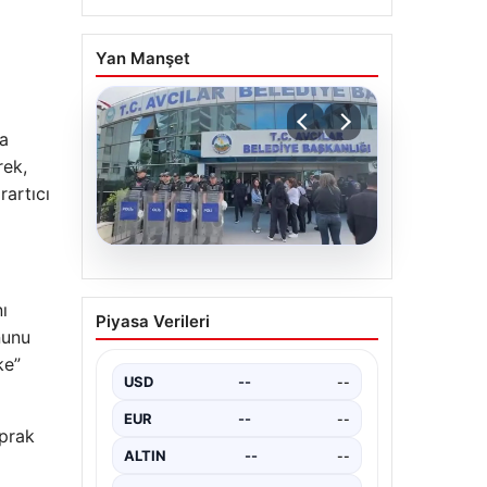
Yan Manşet
na
rek,
rartıcı
05.08.2026
Avcılar Belediyesi’ne
ı
Piyasa Verileri
operasyon. 12 şüpheli
nunu
gözaltına alındı
ke”
USD
--
--
EUR
--
--
oprak
ALTIN
--
--