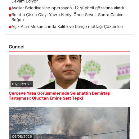
Devam Ediyor
Avcılar Belediyesi’ne operasyon. 12 şüpheli gözaltına alındı
■
Bolu’da Çirkin Olay: Yavru Kediyi Önce Sevdi, Sonra Canice
■
Boğdu
Açık Alan Mekanlarında Kalite ve bahçe mutfağı Çözümleri
■
Güncel
07/08/2026
Çerçeve Yasa Görüşmelerinde Selahattin Demirtaş
Tartışması: Oluç’tan Emir’e Sert Tepki
06/08/2026