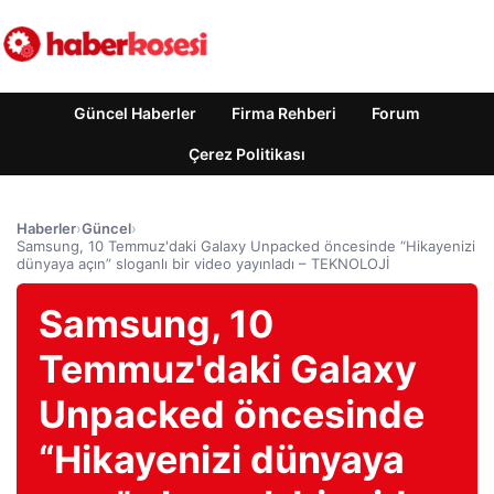
Güncel Haberler
Firma Rehberi
Forum
Çerez Politikası
Haberler
›
Güncel
›
Samsung, 10 Temmuz'daki Galaxy Unpacked öncesinde “Hikayenizi
dünyaya açın” sloganlı bir video yayınladı – TEKNOLOJİ
Samsung, 10
Temmuz'daki Galaxy
Unpacked öncesinde
“Hikayenizi dünyaya