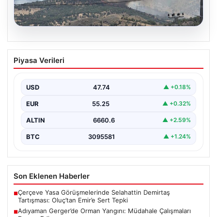
06.08.2026
Adıyaman Gerger’de Orman Yangını:
Piyasa Verileri
Müdahale Çalışmaları Devam Ediyor
Adıyaman’ın Gerger ilçesi, orman yangınıyla mücadele
ediyor. Çobanpınar ile Kütüklü köyleri arasında bulunan
USD
47.74
▲ +0.18%
geniş…
EUR
55.25
▲ +0.32%
ALTIN
6660.6
▲ +2.59%
BTC
3095581
▲ +1.24%
Son Eklenen Haberler
Çerçeve Yasa Görüşmelerinde Selahattin Demirtaş
■
Tartışması: Oluç’tan Emir’e Sert Tepki
Adıyaman Gerger’de Orman Yangını: Müdahale Çalışmaları
■