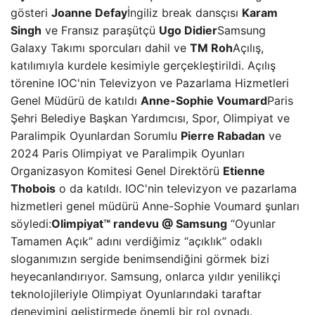
gösteri
Joanne Defay
İngiliz break dansçısı
Karam
Singh
ve Fransız paraşütçü
Ugo Didier
Samsung
Galaxy Takımı sporcuları dahil ve
TM Roh
Açılış,
katılımıyla kurdele kesimiyle gerçekleştirildi. Açılış
törenine IOC'nin Televizyon ve Pazarlama Hizmetleri
Genel Müdürü de katıldı
Anne-Sophie Voumard
Paris
Şehri Belediye Başkan Yardımcısı, Spor, Olimpiyat ve
Paralimpik Oyunlardan Sorumlu
Pierre Rabadan
ve
2024 Paris Olimpiyat ve Paralimpik Oyunları
Organizasyon Komitesi Genel Direktörü
Etienne
Thobois
o da katıldı. IOC'nin televizyon ve pazarlama
hizmetleri genel müdürü Anne-Sophie Voumard şunları
söyledi:
Olimpiyat
™️ randevu @ Samsung
“Oyunlar
Tamamen Açık” adını verdiğimiz “açıklık” odaklı
sloganımızın sergide benimsendiğini görmek bizi
heyecanlandırıyor. Samsung, onlarca yıldır yenilikçi
teknolojileriyle Olimpiyat Oyunlarındaki taraftar
deneyimini geliştirmede önemli bir rol oynadı.