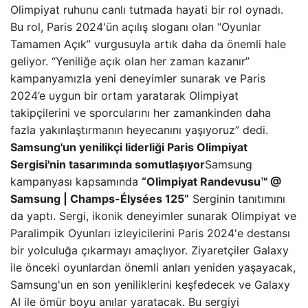
Olimpiyat ruhunu canlı tutmada hayati bir rol oynadı.
Bu rol, Paris 2024'ün açılış sloganı olan “Oyunlar
Tamamen Açık” vurgusuyla artık daha da önemli hale
geliyor. “Yeniliğe açık olan her zaman kazanır”
kampanyamızla yeni deneyimler sunarak ve Paris
2024’e uygun bir ortam yaratarak Olimpiyat
takipçilerini ve sporcularını her zamankinden daha
fazla yakınlaştırmanın heyecanını yaşıyoruz” dedi.
Samsung'un yenilikçi liderliği Paris Olimpiyat
Sergisi'nin tasarımında somutlaşıyor
Samsung
kampanyası kapsamında
“Olimpiyat Randevusu™️ @
Samsung | Champs-Élysées 125”
Serginin tanıtımını
da yaptı. Sergi, ikonik deneyimler sunarak Olimpiyat ve
Paralimpik Oyunları izleyicilerini Paris 2024'e destansı
bir yolculuğa çıkarmayı amaçlıyor. Ziyaretçiler Galaxy
ile önceki oyunlardan önemli anları yeniden yaşayacak,
Samsung'un en son yeniliklerini keşfedecek ve Galaxy
AI ile ömür boyu anılar yaratacak. Bu sergiyi