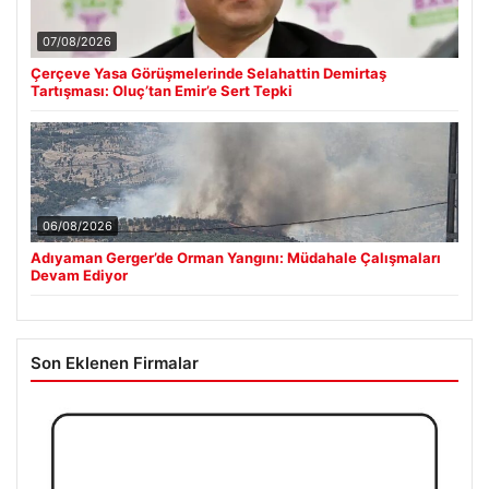
07/08/2026
Çerçeve Yasa Görüşmelerinde Selahattin Demirtaş
Tartışması: Oluç’tan Emir’e Sert Tepki
06/08/2026
Adıyaman Gerger’de Orman Yangını: Müdahale Çalışmaları
Devam Ediyor
Son Eklenen Firmalar