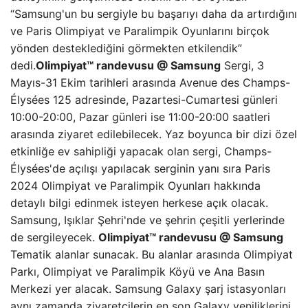
“Samsung'un bu sergiyle bu başarıyı daha da artırdığını
ve Paris Olimpiyat ve Paralimpik Oyunlarını birçok
yönden desteklediğini görmekten etkilendik”
dedi.
Olimpiyat™️ randevusu @ Samsung
Sergi, 3
Mayıs-31 Ekim tarihleri ​​arasında Avenue des Champs-
Élysées 125 adresinde, Pazartesi-Cumartesi günleri
10:00-20:00, Pazar günleri ise 11:00-20:00 saatleri
arasında ziyaret edilebilecek. Yaz boyunca bir dizi özel
etkinliğe ev sahipliği yapacak olan sergi, Champs-
Élysées'de açılışı yapılacak serginin yanı sıra Paris
2024 Olimpiyat ve Paralimpik Oyunları hakkında
detaylı bilgi edinmek isteyen herkese açık olacak.
Samsung, Işıklar Şehri'nde ve şehrin çeşitli yerlerinde
de sergileyecek.
Olimpiyat™️ randevusu @ Samsung
Tematik alanlar sunacak. Bu alanlar arasında Olimpiyat
Parkı, Olimpiyat ve Paralimpik Köyü ve Ana Basın
Merkezi yer alacak. Samsung Galaxy şarj istasyonları
aynı zamanda ziyaretçilerin en son Galaxy yeniliklerini