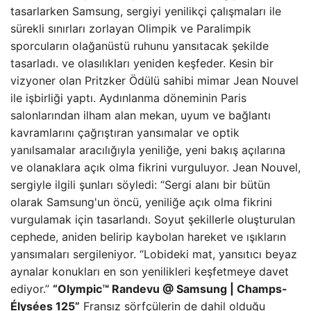
tasarlarken Samsung, sergiyi yenilikçi çalışmaları ile
sürekli sınırları zorlayan Olimpik ve Paralimpik
sporcuların olağanüstü ruhunu yansıtacak şekilde
tasarladı. ve olasılıkları yeniden keşfeder. Kesin bir
vizyoner olan Pritzker Ödülü sahibi mimar Jean Nouvel
ile işbirliği yaptı. Aydınlanma döneminin Paris
salonlarından ilham alan mekan, uyum ve bağlantı
kavramlarını çağrıştıran yansımalar ve optik
yanılsamalar aracılığıyla yeniliğe, yeni bakış açılarına
ve olanaklara açık olma fikrini vurguluyor. Jean Nouvel,
sergiyle ilgili şunları söyledi: “Sergi alanı bir bütün
olarak Samsung'un öncü, yeniliğe açık olma fikrini
vurgulamak için tasarlandı. Soyut şekillerle oluşturulan
cephede, aniden belirip kaybolan hareket ve ışıkların
yansımaları sergileniyor. “Lobideki mat, yansıtıcı beyaz
aynalar konukları en son yenilikleri keşfetmeye davet
ediyor.”
“Olympic™️ Randevu @ Samsung | Champs-
Élysées 125”
Fransız sörfçülerin de dahil olduğu