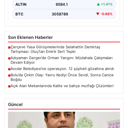
ALTIN
6584.1
▲ +1.41%
BTC
3058789
▼ -0.68%
Son Eklenen Haberler
Çerçeve Yasa Görüşmelerinde Selahattin Demirtaş
■
Tartışması: Oluç’tan Emir’e Sert Tepki
Adıyaman Gerger’de Orman Yangını: Müdahale Çalışmaları
■
Devam Ediyor
Avcılar Belediyesi’ne operasyon. 12 şüpheli gözaltına alındı
■
Bolu’da Çirkin Olay: Yavru Kediyi Önce Sevdi, Sonra Canice
■
Boğdu
Açık Alan Mekanlarında Kalite ve bahçe mutfağı Çözümleri
■
Güncel