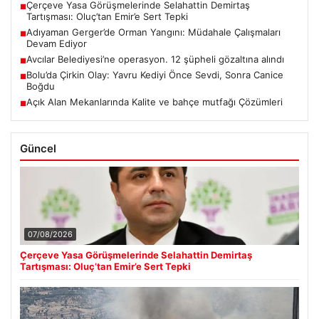
Çerçeve Yasa Görüşmelerinde Selahattin Demirtaş
■
Tartışması: Oluç’tan Emir’e Sert Tepki
Adıyaman Gerger’de Orman Yangını: Müdahale Çalışmaları
■
Devam Ediyor
Avcılar Belediyesi’ne operasyon. 12 şüpheli gözaltına alındı
■
Bolu’da Çirkin Olay: Yavru Kediyi Önce Sevdi, Sonra Canice
■
Boğdu
Açık Alan Mekanlarında Kalite ve bahçe mutfağı Çözümleri
■
Güncel
07/08/2026
Çerçeve Yasa Görüşmelerinde Selahattin Demirtaş
Tartışması: Oluç’tan Emir’e Sert Tepki