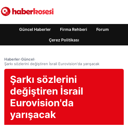
Güncel Haberler
Firma Rehberi
Forum
Çerez Politikası
Haberler
›
Güncel
›
Şarkı sözlerini değiştiren İsrail Eurovision'da yarışacak
Şarkı sözlerini
değiştiren İsrail
Eurovision'da
yarışacak