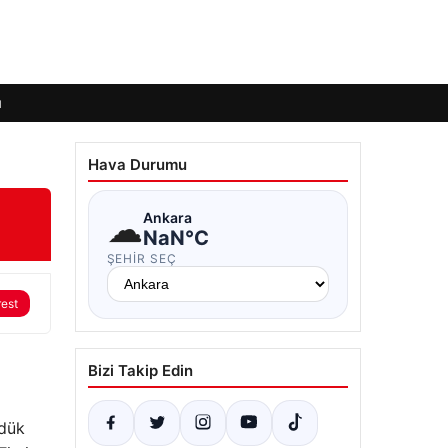
ı
Hava Durumu
☁
Ankara
NaN°C
ŞEHIR SEÇ
rest
Bizi Takip Edin
üdük