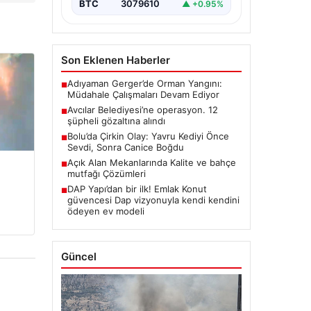
BTC
3079610
▲ +0.95%
Son Eklenen Haberler
Adıyaman Gerger’de Orman Yangını:
■
Müdahale Çalışmaları Devam Ediyor
Avcılar Belediyesi’ne operasyon. 12
■
şüpheli gözaltına alındı
Bolu’da Çirkin Olay: Yavru Kediyi Önce
■
Sevdi, Sonra Canice Boğdu
Açık Alan Mekanlarında Kalite ve bahçe
■
mutfağı Çözümleri
DAP Yapı’dan bir ilk! Emlak Konut
■
güvencesi Dap vizyonuyla kendi kendini
ödeyen ev modeli
Güncel