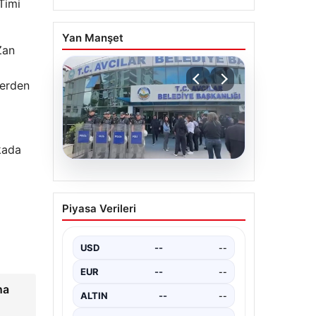
Timi
Yan Manşet
Zan
nerden
kada
05.08.2026
Avcılar Belediyesi’ne
Piyasa Verileri
operasyon. 12 şüpheli
gözaltına alındı
USD
--
--
EUR
--
--
na
ALTIN
--
--