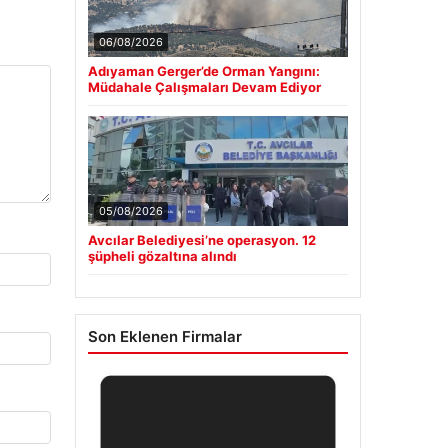
06/08/2026
Adıyaman Gerger’de Orman Yangını:
Müdahale Çalışmaları Devam Ediyor
05/08/2026
Avcılar Belediyesi’ne operasyon. 12
şüpheli gözaltına alındı
Son Eklenen Firmalar